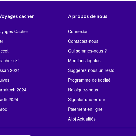
 Voyages cacher
À propos de nous
Voyages Cacher
Connexion
er
Contactez-nous
uccot
Qui sommes-nous ?
acher ski
Mentions légales
ssah 2024
Suggérez-nous un resto
uives
Programme de fidélité
rrakech 2024
Rejoignez-nous
adir 2024
Signaler une erreur
roc
Paiement en ligne
Alloj Actualités