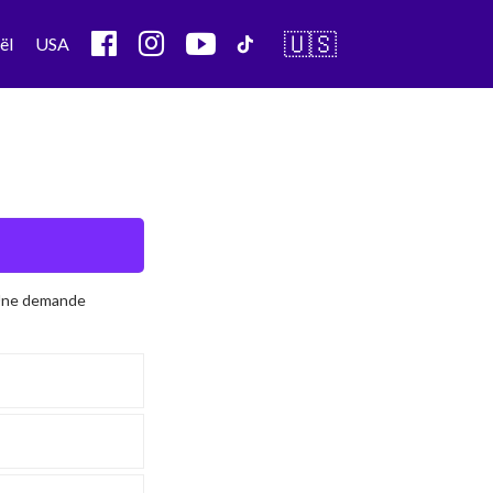
🇺🇸
ël
USA
 Une demande