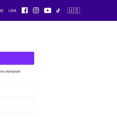
🇺🇸
ël
USA
 Une demande