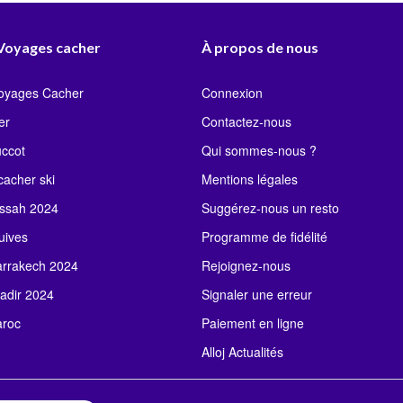
 Voyages cacher
À propos de nous
Voyages Cacher
Connexion
er
Contactez-nous
uccot
Qui sommes-nous ?
acher ski
Mentions légales
ssah 2024
Suggérez-nous un resto
uives
Programme de fidélité
rrakech 2024
Rejoignez-nous
adir 2024
Signaler une erreur
roc
Paiement en ligne
Alloj Actualités