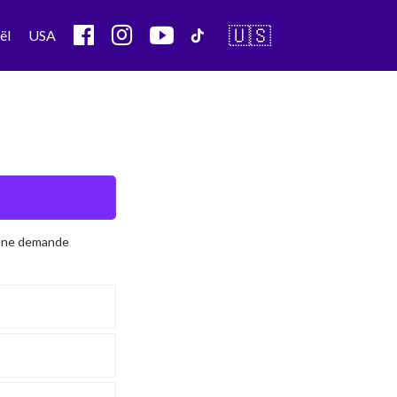
🇺🇸
ël
USA
 Une demande