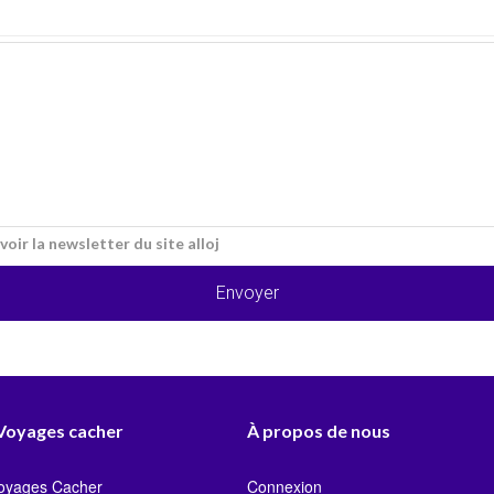
voir la newsletter du site alloj
Envoyer
 Voyages cacher
À propos de nous
Voyages Cacher
Connexion