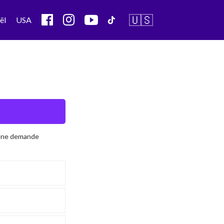
🇺🇸
ël
USA
 Une demande