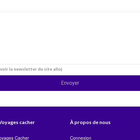
voir la newsletter du site alloj
Envoyer
 Voyages cacher
À propos de nous
Voyages Cacher
Connexion