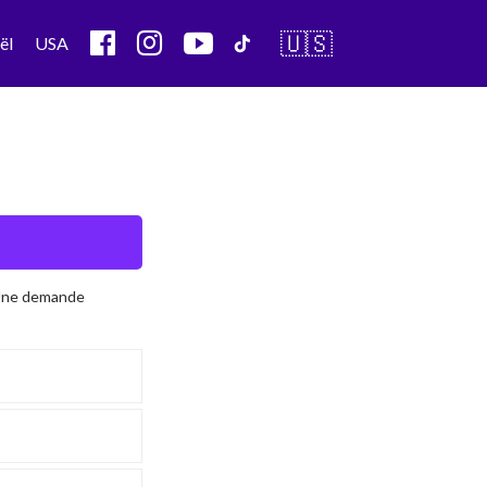
🇺🇸
ël
USA
 Une demande