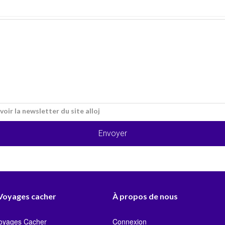
voir la newsletter du site alloj
Envoyer
 Voyages cacher
À propos de nous
Voyages Cacher
Connexion