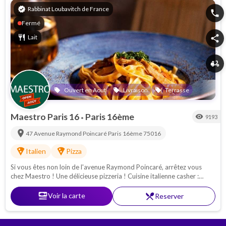
verified
Rabbinat Loubavitch de France
phone
Fermé
restaurant
Lait
share
delivery_dining
Ouvert en Aout
Livraison
Terrasse
local_offer
local_offer
local_offer
Maestro Paris 16
Paris 16ème
visibility
9193
•
location_on
47 Avenue Raymond Poincaré
Paris 16ème
75016
local_pizza
local_pizza
Italien
Pizza
Si vous êtes non loin de l'avenue Raymond Poincaré, arrêtez vous
chez Maestro ! Une délicieuse pizzeria ! Cuisine italienne casher :
Pâtes - pizzas - antipasti. Proche de la Porte Maillot
set_meal
Voir la carte
restaurant_menu
Reserver