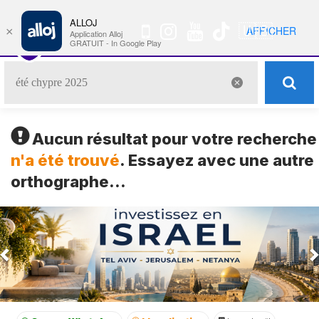
ALLOJ
MENU
🇺🇸
AFFICHER
×
Nav
Application Alloj
GRATUIT - In Google Play
Aucun résultat pour votre recherche
n'a été trouvé
. Essayez avec une autre
orthographe...
Previous