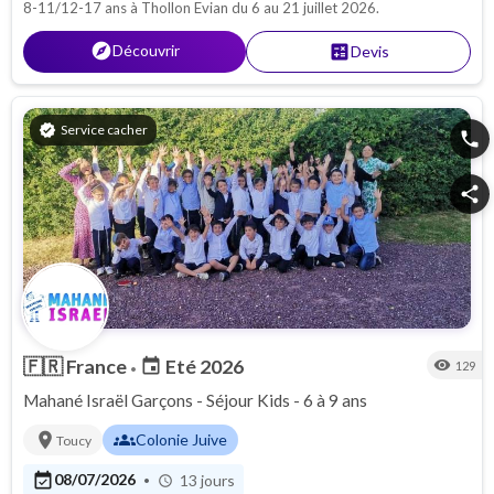
8-11/12-17 ans à Thollon Evian du 6 au 21 juillet 2026.
explore
Découvrir
calculate
Devis
verified
Service cacher
phone
share
🇫🇷
France
Eté 2026
event
visibility
129
•
Mahané Israël Garçons - Séjour Kids - 6 à 9 ans
location_on
groups
Colonie Juive
Toucy
event_available
08/07/2026
13 jours
•
schedule