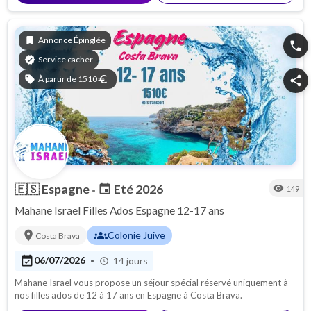
bookmark
Annonce Épinglée
phone
verified
Service cacher
sell
À partir de 1510
euro
share
🇪🇸
Espagne
Eté 2026
event
visibility
149
•
Mahane Israel Filles Ados Espagne 12-17 ans
location_on
groups
Colonie Juive
Costa Brava
event_available
06/07/2026
14 jours
•
schedule
Mahane Israel vous propose un séjour spécial réservé uniquement à
nos filles ados de 12 à 17 ans en Espagne à Costa Brava.