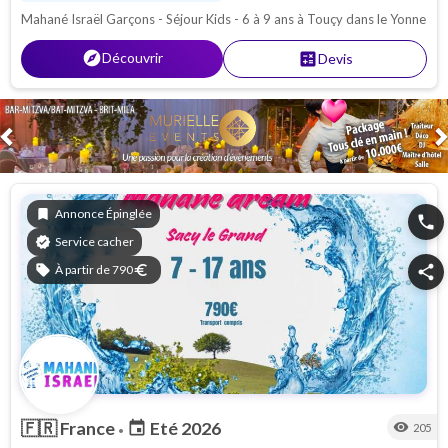
Mahané Israël Garçons - Séjour Kids - 6 à 9 ans à Touçy dans le Yonne
explore
Découvrir
calculate
Devis
Previous
bookmark
Annonce Épinglée
phone
verified
Service cacher
sell
À partir de 790
euro
share
🇫🇷
France
Eté 2026
event
visibility
205
•