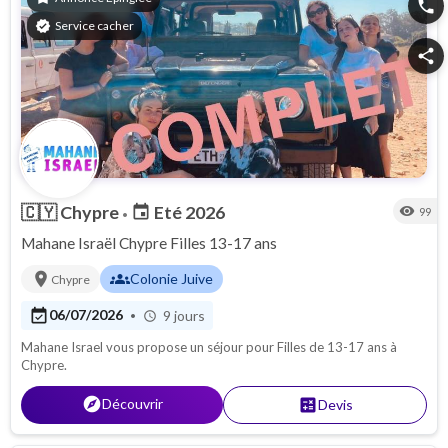
phone
verified
Service cacher
share
🇨🇾
Chypre
Eté 2026
event
visibility
99
•
Mahane Israël Chypre Filles 13-17 ans
location_on
groups
Colonie Juive
Chypre
event_available
06/07/2026
9 jours
•
schedule
Mahane Israel vous propose un séjour pour Filles de 13-17 ans à
Chypre.
explore
Découvrir
calculate
Devis