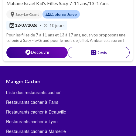
Mahane Israel Kid's Filles Sacy 7-11 ans/13-17ans
location_on
groups
Colonie Juive
Sacy-Le-Grand
event_available
12/07/2026
10 jours
•
schedule
Pour les filles de 7 à 11 ans et 13 à 17 ans, nous vos proposons une
colonie à Sacy -le-Grand pour le mois de juillet. Ambiance assurée !
explore
Découvrir
calculate
Devis
Manger Cacher
Liste des restaurants cacher
Restaurants cacher à Paris
Restaurants cacher à Deauville
Restaurants cacher à Lyon
Restaurants cacher à Marseille