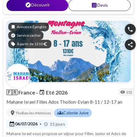
explore
Découvrir
calculate
Devis
bookmark
Annonce Épinglée
phone
verified
Service cacher
sell
À partir de 1310
euro
share
🇫🇷
France
Eté 2026
event
visibility
152
•
Mahane Israel Filles Ados Thollon-Evian 8-11 / 12-17 an
location_on
groups
Colonie Juive
Thollon-les-Mémises
event_available
06/07/2026
15 jours
•
schedule
Mahane Israel vous propose un séjour pour Filles Junior et Ados de