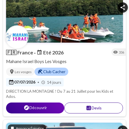
share
🇫🇷
France
Eté 2026
event
visibility
336
•
Mahane Israel Boys Les Vosges
location_on
beach_access
Club Cacher
Les vosges
event_available
07/07/2026
14 jours
•
schedule
DIRECTION LA MONTAGNE ! Du 7 au 21 Juillet pour les Kids et
Ados.
explore
Découvrir
calculate
Devis
bookmark
Annonce Épinglée