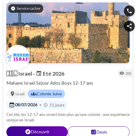
verified
Service cacher
phone
share
🇮🇱
Israel
Eté 2026
event
visibility
200
•
Mahane Israel Séjour Ados Boys 12-17 ans
location_on
groups
Colonie Juive
Israël
event_available
08/07/2026
11 jours
•
schedule
Cet été, les 12-17 ans vivent bien plus qu’une colonie : une expérience
unique en Israël.
explore
Découvrir
calculate
Devis