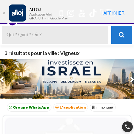
ALLOJ
MENU
🇺🇸
AFFICHER
×
Nav
Application Alloj
GRATUIT - In Google Play
3 résultats pour la ville : Vigneux
Previous
Groupe WhatsApp
L'application
Immo Israël
Achat Appartement Israel
Crédit Israël
Avocat Israël
phone