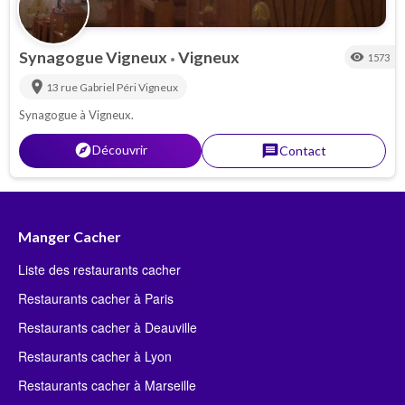
Synagogue Vigneux
Vigneux
visibility
1573
•
location_on
13 rue Gabriel Péri
Vigneux
Synagogue à Vigneux.
explorer
Découvrir
message
Contact
Manger Cacher
Liste des restaurants cacher
Restaurants cacher à Paris
Restaurants cacher à Deauville
Restaurants cacher à Lyon
Restaurants cacher à Marseille