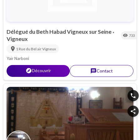
Délégué du Beth Habad Vigneux sur Seine
•
visibility
733
Vigneux
location_on
1 Rue du Bel air
Vigneux
Yaïr Narboni
explorer
Découvrir
message
Contact
phone
share