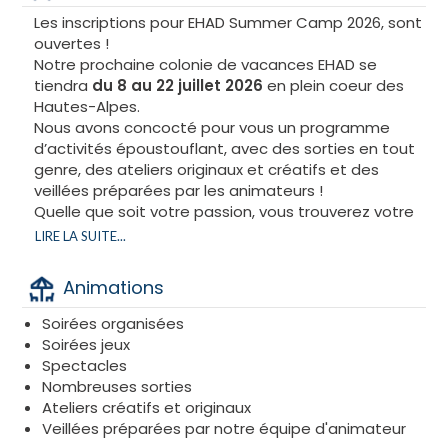
Les inscriptions pour EHAD Summer Camp 2026, sont
ouvertes !
Notre prochaine colonie de vacances EHAD se
tiendra
du 8 au 22 juillet 2026
en plein coeur des
Hautes-Alpes.
Nous avons concocté pour vous un programme
d’activités époustouflant, avec des sorties en tout
genre, des ateliers originaux et créatifs et des
veillées préparées par les animateurs !
Quelle que soit votre passion, vous trouverez votre
bonheur parmi nos nombreuses activités.
LIRE LA SUITE...
Le mahané EHAD est aussi un véritable lieu de
partage, de découverte et de vie en communauté.
Animations
Nous convenons d’un point d’honneur à transmettre
les valeurs juives à travers des moments de prière,
Soirées organisées
de discussions et d’ateliers thématiques pour
Soirées jeux
renforcer la fraternité et la solidarité entre les
Spectacles
participants.
Nombreuses sorties
Notre équipe d’animation talentueuse et
Ateliers créatifs et originaux
passionnée mettra tout en œuvre pour vous offrir
Veillées préparées par notre équipe d'animateur
des moments inoubliables.