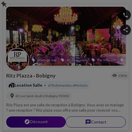
push_pin
phone
share
Mariage Juif
Anniversaire
Bar Mitzvah
Bat
local_offer
local_offer
local_offer
local_offer
Ritz Plazza
Bobigny
visibility
25856
•
maps_home_work
Location Salle
678 demandes effectués
•
location_on
43 rue Saint-André
Bobigny
93000
Ritz Plaza est une salle de reception à Bobigny. Vous avez un mariage
? une reception ? Ritz plaza vous offre une salle pour recevoir vos
invités dans un cadre chaleureux et somptueux.....
explorer
Découvrir
message
Contact