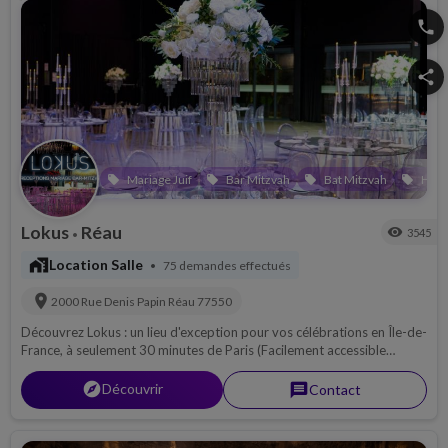
phone
share
Mariage Juif
Bar Mitzvah
Bat Mitzvah
Hen
local_offer
local_offer
local_offer
local_offer
Lokus
Réau
visibility
3545
•
maps_home_work
Location Salle
75 demandes effectués
•
location_on
2000 Rue Denis Papin
Réau
77550
Découvrez Lokus : un lieu d'exception pour vos célébrations en Île-de-
France, à seulement 30 minutes de Paris (Facilement accessible
depuis Paris, Créteil, Évry et Melun). Mariages, Bar Mitzva, Chabbat
Hatan etc...
explorer
Découvrir
message
Contact