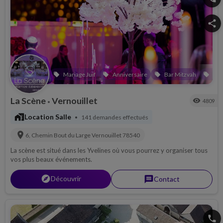
share
Mariage Juif
Anniversaire
Bar Mitzvah
Bri
local_offer
local_offer
local_offer
local_offer
La Scène
Vernouillet
visibility
4809
•
maps_home_work
Location Salle
141 demandes effectués
•
location_on
6, Chemin Bout du Large
Vernouillet
78540
La scène est situé dans les Yvelines où vous pourrez y organiser tous
vos plus beaux événements.
explorer
Découvrir
message
Contact
phone