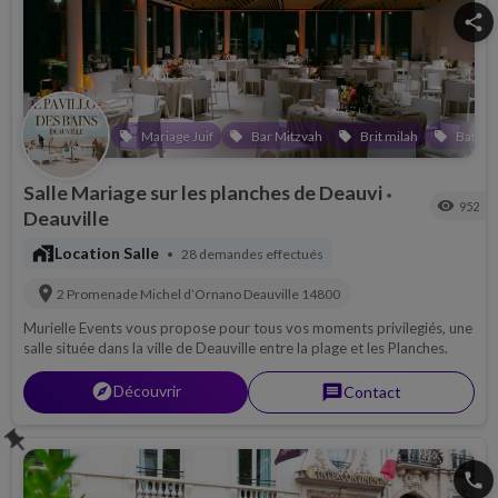
share
Mariage Juif
Bar Mitzvah
Brit milah
Bat Mi
local_offer
local_offer
local_offer
local_offer
Salle Mariage sur les planches de Deauvi
•
visibility
952
Deauville
maps_home_work
Location Salle
28 demandes effectués
•
location_on
2 Promenade Michel d’Ornano
Deauville
14800
Murielle Events vous propose pour tous vos moments privilegiés, une
salle située dans la ville de Deauville entre la plage et les Planches.
explorer
Découvrir
message
Contact
push_pin
phone