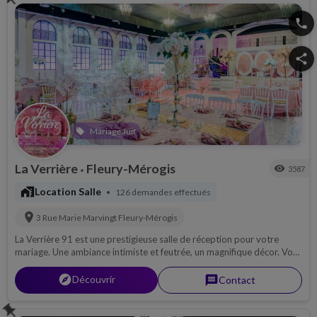
spécialiste des événements embarqués et peut organiser vos
événements de A à Z : traiteur maison, DJ, lumière, animations,
phone
service, maîtres d’hôtel…
share
Mariage Juif
local_offer
La Verrière
Fleury-Mérogis
visibility
3587
•
maps_home_work
Location Salle
126 demandes effectués
•
location_on
3 Rue Marie Marvingt
Fleury-Mérogis
La Verrière 91 est une prestigieuse salle de réception pour votre
mariage. Une ambiance intimiste et feutrée, un magnifique décor. Vos
noces parviendront a rendre ce jour unique un rêve dans un lieu
magique.
explorer
Découvrir
message
Contact
push_pin