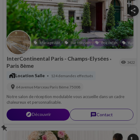
share
Mariage Juif
Bar Mitzvah
Brit milah
Bat Mi
local_offer
local_offer
local_offer
local_offer
InterContinental Paris - Champs-Elysées
•
visibility
3422
Paris 8ème
maps_home_work
Location Salle
124 demandes effectués
•
location_on
64 avenue Marceau
Paris 8ème
75008
Notre salon de réception modulable vous accueille dans un cadre
chaleureux et personnalisable.
explorer
Découvrir
message
Contact
push_pin
phone