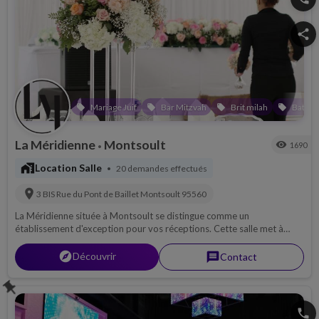
share
Mariage Juif
Bar Mitzvah
Brit milah
Bat Mi
local_offer
local_offer
local_offer
local_offer
La Méridienne
Montsoult
visibility
1690
•
maps_home_work
Location Salle
20 demandes effectués
•
location_on
3 BIS Rue du Pont de Baillet
Montsoult
95560
La Méridienne située à Montsoult se distingue comme un
établissement d'exception pour vos réceptions. Cette salle met à
votre disposition un espace modulable de 400 m².
explorer
Découvrir
message
Contact
push_pin
phone