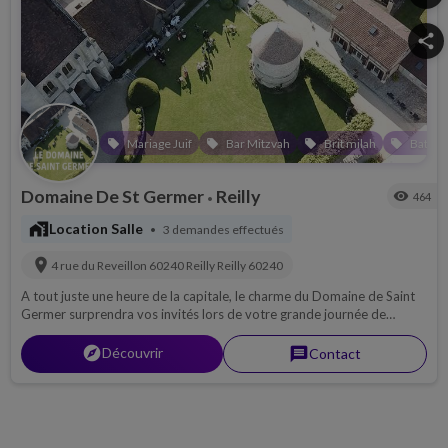
share
Mariage Juif
Bar Mitzvah
Brit milah
Bat Mi
local_offer
local_offer
local_offer
local_offer
Domaine De St Germer
Reilly
visibility
464
•
maps_home_work
Location Salle
3 demandes effectués
•
location_on
4 rue du Reveillon 60240 Reilly
Reilly
60240
A tout juste une heure de la capitale, le charme du Domaine de Saint
Germer surprendra vos invités lors de votre grande journée de
mariage.
explorer
Découvrir
message
Contact