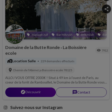
share
Mariage Juif
Bar Mitzvah
Brit milah
Bat Mi
local_offer
local_offer
local_offer
local_offer
Domaine de la Butte Ronde
La Boissière
•
visibility
7912
ecole
maps_home_work
Location Salle
229 demandes effectués
•
location_on
Chemin de l'Abime
La Boissière ecole
78125
ALLOJ VOUS OFFRE 2000€ ! Situé à 49 km à l’ouest de Paris, au
coeur de la forêt de Rambouillet, le Domaine de la Butte Ronde vous
accueille dans un cadre idyllique pour que votre événement devienne
un souvenir inoubliable !
explorer
Découvrir
message
Contact
Suivez-nous sur Instagram