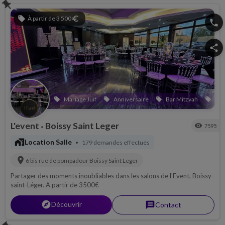
push_pin
sell
À partir de 3 500
euro
phone
share
Mariage Juif
Anniversaire
Bar Mitzvah
Bri
local_offer
local_offer
local_offer
local_offer
L'event
Boissy Saint Leger
visibility
7595
•
maps_home_work
Location Salle
179 demandes effectués
•
location_on
6 bis rue de pompadour
Boissy Saint Leger
Partager des moments inoubliables dans les salons de l'Event, Boissy-
saint-Léger. A partir de 3500€
explorer
Découvrir
message
Contact