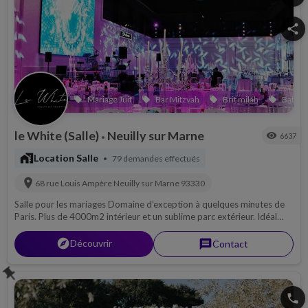
share
Mariage Juif
Bar Mitzvah
Brit milah
Bat Mi
local_offer
local_offer
local_offer
local_offer
le White (Salle)
Neuilly sur Marne
visibility
6637
•
maps_home_work
Location Salle
79 demandes effectués
•
location_on
68 rue Louis Ampère
Neuilly sur Marne
93330
Salle pour les mariages Domaine d’exception à quelques minutes de
Paris. Plus de 4000m2 intérieur et un sublime parc extérieur. Idéal
pour événements privés.
explorer
Découvrir
message
Contact
push_pin
phone