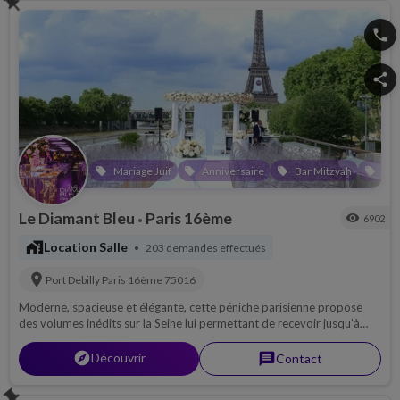
push_pin
phone
share
Mariage Juif
Anniversaire
Bar Mitzvah
Bat
local_offer
local_offer
local_offer
local_offer
Le Diamant Bleu
Paris 16ème
visibility
6902
•
maps_home_work
Location Salle
203 demandes effectués
•
location_on
Port Debilly
Paris 16ème
75016
Moderne, spacieuse et élégante, cette péniche parisienne propose
des volumes inédits sur la Seine lui permettant de recevoir jusqu’à
400 invités à quai ou en croisière.Le Diamant Bleu est parfaitement
dimensionné et équipé pour accueillir tous types d’événements,
explorer
Découvrir
message
Contact
privés (mariages, anniversaires…) ou professionnels (séminaire, défilé,
conférence, arbre de Noël…). Notre agence événementielle est
push_pin