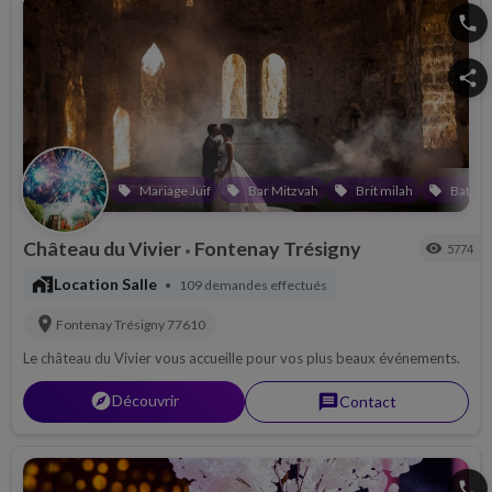
phone
share
Mariage Juif
Bar Mitzvah
Brit milah
Bat Mi
local_offer
local_offer
local_offer
local_offer
Château du Vivier
Fontenay Trésigny
visibility
5774
•
maps_home_work
Location Salle
109 demandes effectués
•
location_on
Fontenay Trésigny
77610
Le château du Vivier vous accueille pour vos plus beaux événements.
explorer
Découvrir
message
Contact
phone