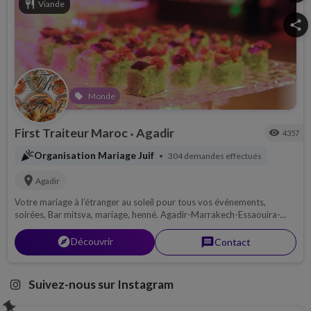
restaurant
Viande
share
Monde
local_offer
First Traiteur Maroc
Agadir
visibility
4357
•
celebration
Organisation Mariage Juif
304 demandes effectués
•
location_on
Agadir
Votre mariage à l’étranger au soleil pour tous vos événements,
soirées, Bar mitsva, mariage, henné. Agadir-Marrakech-Essaouira-...
explorer
Découvrir
message
Contact
Suivez-nous sur Instagram
push_pin