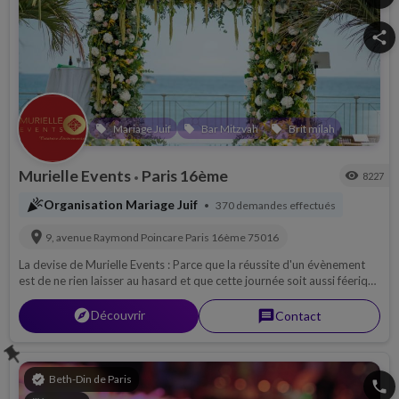
share
Mariage Juif
Bar Mitzvah
Brit milah
local_offer
local_offer
local_offer
Murielle Events
Paris 16ème
visibility
8227
•
celebration
Organisation Mariage Juif
370 demandes effectués
•
location_on
9, avenue Raymond Poincare
Paris 16ème
75016
La devise de Murielle Events : Parce que la réussite d'un évènement
est de ne rien laisser au hasard et que cette journée soit aussi féerique
que dans vos rêves . Salle exclusive, Renaissance Paris Nobel Tour
Eiffel.
explorer
Découvrir
message
Contact
push_pin
verified
Beth-Din de Paris
phone