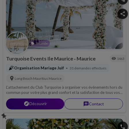
share
Monde
local_offer
Turquoise Events Ile Maurice
Maurice
visibility
1463
•
celebration
Organisation Mariage Juif
31 demandes effectués
•
location_on
Long Beach Mauritius
Maurice
L'attachement du Club Turquoise à organiser vos événements hors du
commun pour votre plus grand confort et la satisfaction de tous vos
plaisirs.
explorer
Découvrir
message
Contact
push_pin
phone