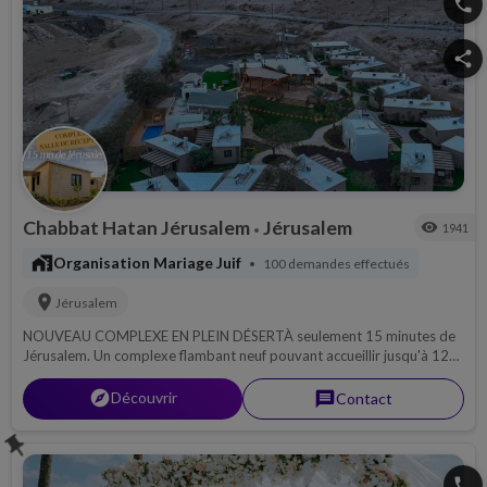
phone
share
Chabbat Hatan Jérusalem
Jérusalem
visibility
1941
•
maps_home_work
Organisation Mariage Juif
100 demandes effectués
•
location_on
Jérusalem
NOUVEAU COMPLEXE EN PLEIN DÉSERTÀ seulement 15 minutes de
Jérusalem. Un complexe flambant neuf pouvant accueillir jusqu'à 120
couchages, idéal pour : Chabbat Hatan, Mariages, Bar Mitsvah.
explorer
Découvrir
message
Contact
push_pin
phone