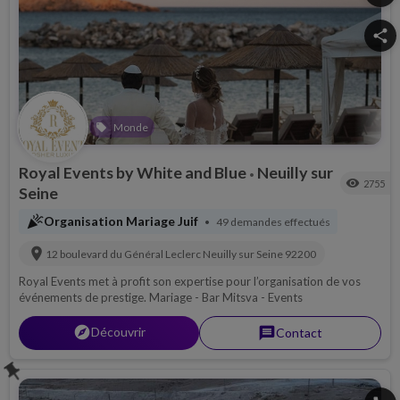
share
Monde
local_offer
Royal Events by White and Blue
Neuilly sur
•
visibility
2755
Seine
celebration
Organisation Mariage Juif
49 demandes effectués
•
location_on
12 boulevard du Général Leclerc
Neuilly sur Seine
92200
Royal Events met à profit son expertise pour l’organisation de vos
événements de prestige. Mariage - Bar Mitsva - Events
explorer
Découvrir
message
Contact
push_pin