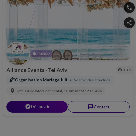
phone
share
Monde
local_offer
Alliance Events
Tel Aviv
visibility
1005
•
celebration
Organisation Mariage Juif
6 demandes effectués
•
location_on
Hôtel David InterContinental, Kaufmann St 12
Tel Aviv
explorer
Découvrir
message
Contact