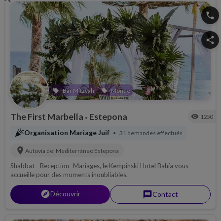
phone
share
Bar Mitzvah
Monde
local_offer
local_offer
The First Marbella
Estepona
visibility
1250
•
celebration
Organisation Mariage Juif
31 demandes effectués
•
location_on
Autovía del Mediterráneo
Estepona
Shabbat - Reception- Mariages, le Kempinski Hotel Bahía vous
accueille pour des moments inoubliables.
explorer
Découvrir
message
Contact