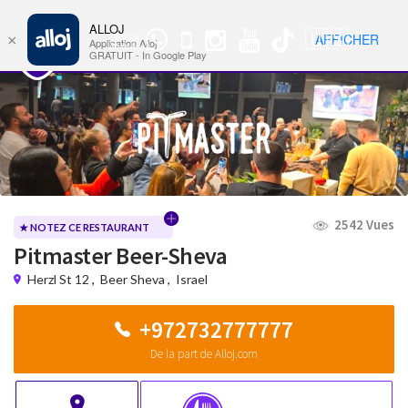
ALLOJ
MENU
🇺🇸
AFFICHER
×
Groupe
Nav
Application Alloj
WhatsApp
GRATUIT - In Google Play
2542 Vues
★ NOTEZ CE RESTAURANT
Pitmaster Beer-Sheva
Herzl St 12
,
Beer Sheva
,
Israel
+972732777777
De la part de Alloj.com