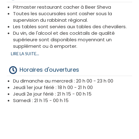
Pitmaster restaurant cacher à Beer Sheva
Toutes les succursales sont casher sous la
supervision du rabbinat régional.
Les tables sont servies aux tables des chevaliers.
Du vin, de l'alcool et des cocktails de qualité
supérieure sont disponibles moyennant un
supplément ou à emporter.
Les boissons sans alcool ne sont pas vendues au
LIRE LA SUITE...
restaurant ; vous pouvez apporter les vôtres.
Des plats végétariens et végétaliens sont
Horaires d'ouvertures
disponibles, sur demande préalable uniquement.
Du dimanche au mercredi : 20 h 00 - 23 h 00
Jeudi 1er jour férié : 18 h 00 - 21 h 00
Jeudi 2e jour férié : 21 h 15 - 00 h 15
Samedi : 21 h 15 - 00 h 15