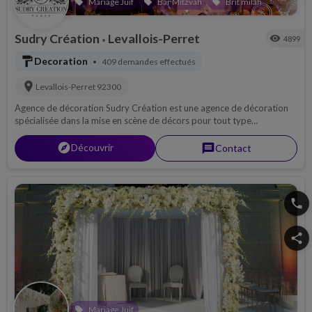
Mariage Juif
Bar Mitzvah
Brit milah
local_offer
local_offer
local_offer
Sudry Création
Levallois-Perret
visibility
4899
•
format_paint
Decoration
409 demandes effectués
•
location_on
Levallois-Perret
92300
Agence de décoration Sudry Création est une agence de décoration
spécialisée dans la mise en scène de décors pour tout type
d’évènements : Décoration pour mariage juif & Décorateur Bar
Mitzvah.
explorer
Découvrir
message
Contact
phone
share
Mariage Juif
local_offer