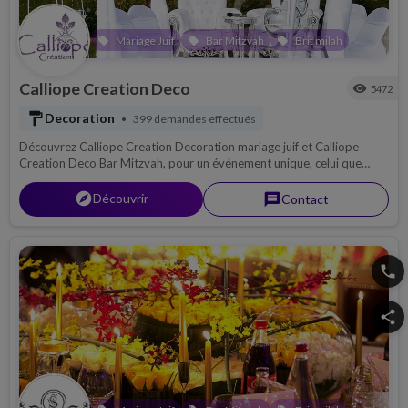
Mariage Juif
Bar Mitzvah
Brit milah
local_offer
local_offer
local_offer
Calliope Creation Deco
visibility
5472
format_paint
Decoration
399 demandes effectués
•
Découvrez Calliope Creation Decoration mariage juif et Calliope
Creation Deco Bar Mitzvah, pour un événement unique, celui que
vous attendez tous...
explorer
Découvrir
message
Contact
phone
share