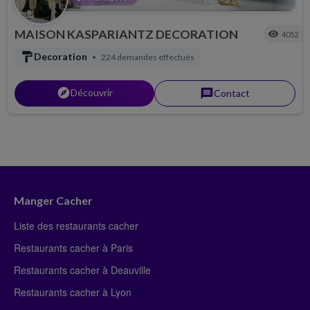
MAISON KASPARIANTZ DECORATION
visibility
4052
format_paint
Decoration
224 demandes effectués
•
explorer
Découvrir
message
Contact
Manger Cacher
Liste des restaurants cacher
Restaurants cacher à Paris
Restaurants cacher à Deauville
Restaurants cacher à Lyon