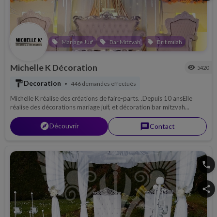
Mariage Juif
Bar Mitzvah
Brit milah
local_offer
local_offer
local_offer
Michelle K Décoration
visibility
5420
format_paint
Decoration
446 demandes effectués
•
Michelle K réalise des créations de faire-parts. .Depuis 10 ansElle
réalise des décorations mariage juif, et décoration bar mitzvah...
explorer
Découvrir
message
Contact
phone
share