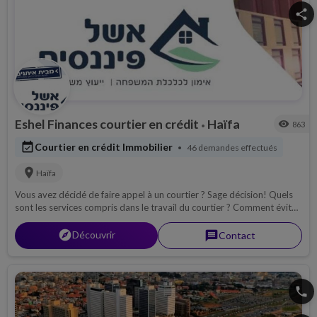
share
Eshel Finances courtier en crédit
Haïfa
visibility
863
•
event_available
Courtier en crédit Immobilier
46 demandes effectués
•
location_on
Haïfa
Vous avez décidé de faire appel à un courtier ? Sage décision! Quels
sont les services compris dans le travail du courtier ? Comment éviter
les quiproquos et mener en toute tranquillité votre acquisition sans
surprises ?! Nous vous proposons de découvrir Eshel Finance avec
explorer
Découvrir
message
Contact
Sholom Elmaleh.
phone