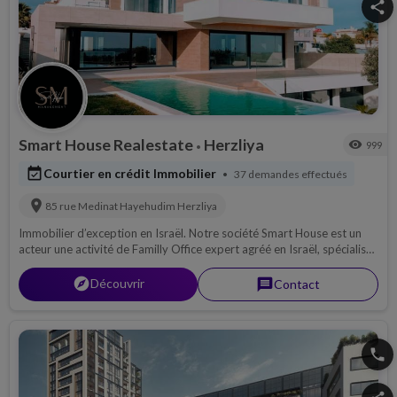
share
Smart House Realestate
Herzliya
visibility
999
•
event_available
Courtier en crédit Immobilier
37 demandes effectués
•
location_on
85 rue Medinat Hayehudim
Herzliya
Immobilier d’exception en Israël. Notre société Smart House est un
acteur une activité de Familly Office expert agréé en Israël, spécialisé
dans la gestion de patrimoine sur les marchés financiers
internationaux avec un ancrage solide sur le marché israélien.
explorer
Découvrir
message
Contact
phone