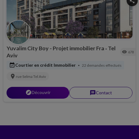
share
Yuvalim City Boy - Projet immobilier Fra
Tel
•
visibility
678
Aviv
event_available
Courtier en crédit Immobilier
22 demandes effectués
•
location_on
rue Selma
Tel Aviv
explorer
Découvrir
message
Contact