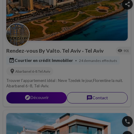
share
Rendez-vous By Valto. Tel Aviv
Tel Aviv
visibility
901
•
event_available
Courtier en crédit Immobilier
24 demandes effectués
•
location_on
Abarbanel 6-8
Tel Aviv
Trouver l’appartement idéal : Neve Tzedek le jour,Florentine la nuit.
Abarbanel 6–8, Tel-Aviv.
explorer
Découvrir
message
Contact
phone