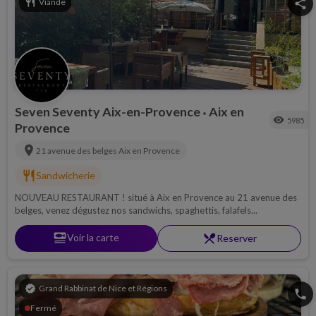
restaurant
Viande
share
Seven Seventy Aix-en-Provence
Aix en
•
visibility
5985
Provence
location_on
21 avenue des belges
Aix en Provence
restaurant
Sandwicherie
NOUVEAU RESTAURANT ! situé à Aix en Provence au 21 avenue des
belges, venez dégustez nos sandwichs, spaghettis, falafels...
set_meal
Voir la carte
restaurant_menu
Reserver
verified
Grand Rabbinat de Nice et Régions
phone
Fermé