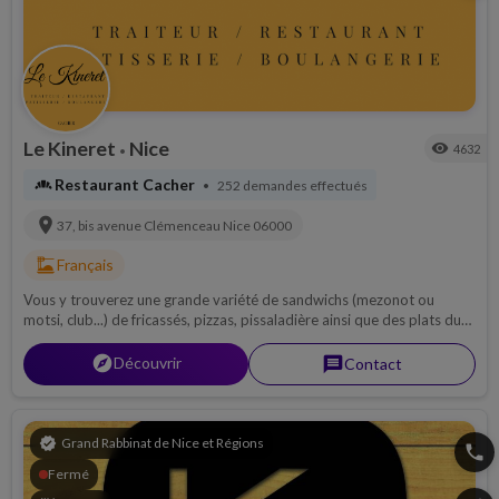
Le Kineret
Nice
visibility
4632
•
bakery_dining
Restaurant Cacher
252 demandes effectués
•
location_on
37, bis avenue Clémenceau
Nice
06000
dinner_dining
Français
Vous y trouverez une grande variété de sandwichs (mezonot ou
motsi, club...) de fricassés, pizzas, pissaladière ainsi que des plats du
jour chauds.
explorer
Découvrir
message
Contact
verified
Grand Rabbinat de Nice et Régions
phone
Fermé