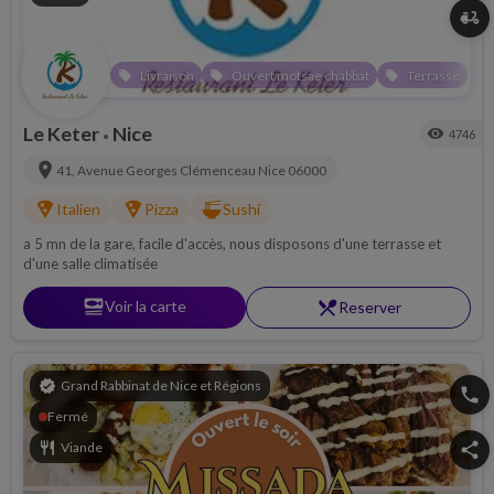
delivery_dining
Livraison
Ouvert motsae chabbat
Terrasse
local_offer
local_offer
local_offer
Le Keter
Nice
visibility
4746
•
location_on
41, Avenue Georges Clémenceau
Nice
06000
local_pizza
local_pizza
ramen_dining
Italien
Pizza
Sushi
a 5 mn de la gare, facile d'accès, nous disposons d'une terrasse et
d'une salle climatisée
set_meal
Voir la carte
restaurant_menu
Reserver
verified
Grand Rabbinat de Nice et Régions
phone
Fermé
restaurant
Viande
share