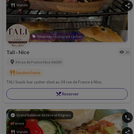
restaurant
Viande
share
Nouveau restaurant casher
local_offer
Tali
Nice
visibility
20
•
location_on
34 rue de France
Nice
06000
restaurant
Sandwicherie
TALI Snack-bar casher situé au 34 rue de France à Nice.
restaurant_menu
Reserver
verified
Grand Rabbinat de Nice et Régions
phone
Fermé
restaurant
Viande
share