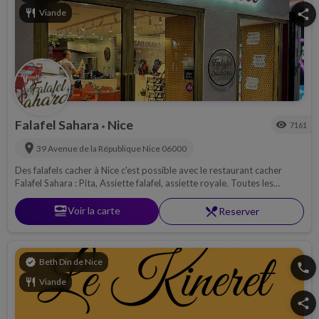
restaurant
Viande
share
Falafel Sahara
Nice
visibility
7161
•
location_on
39 Avenue de la République
Nice
06000
Des falafels cacher à Nice c'est possible avec le restaurant cacher
Falafel Sahara : Pita, Assiette falafel, assiette royale. Toutes les
spécialités orientales sont au rendez-vous !
set_meal
Voir la carte
restaurant_menu
Reserver
verified
Beth Din de Nice
phone
restaurant
Viande
share