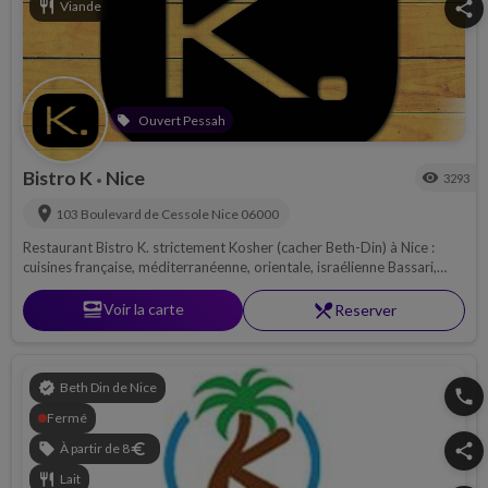
restaurant
Viande
share
Ouvert Pessah
local_offer
Bistro K
Nice
visibility
3293
•
location_on
103 Boulevard de Cessole
Nice
06000
Restaurant Bistro K. strictement Kosher (cacher Beth-Din) à Nice :
cuisines française, méditerranéenne, orientale, israélienne Bassari,
italienne… dans un cadre chic et moderne. Terrasse privée ainsi que
salon privé.
set_meal
Voir la carte
restaurant_menu
Reserver
verified
Beth Din de Nice
phone
Fermé
sell
À partir de 8
euro
share
restaurant
Lait