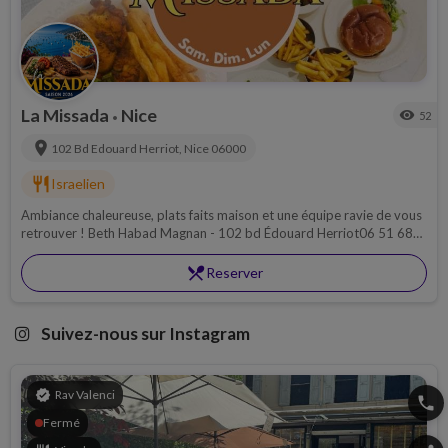
La Missada
Nice
visibility
52
•
location_on
102 Bd Edouard Herriot,
Nice
06000
restaurant
Israelien
Ambiance chaleureuse, plats faits maison et une équipe ravie de vous
retrouver ! Beth Habad Magnan - 102 bd Édouard Herriot06 51 68
66 65
restaurant_menu
Reserver
Suivez-nous sur Instagram
verified
Rav Valenci
phone
Fermé