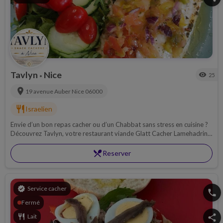
Tavlyn
Nice
visibility
25
•
location_on
19 avenue Auber
Nice
06000
restaurant
Israelien
Envie d’un bon repas cacher ou d’un Chabbat sans stress en cuisine ?
Découvrez Tavlyn, votre restaurant viande Glatt Cacher Lamehadrin à
Nice !
restaurant_menu
Reserver
verified
Service cacher
phone
Fermé
restaurant
Lait
share