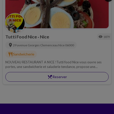
Tutti Food Nice
Nice
visibility
1879
•
location_on
29 avenue Georges Clemenceau
Nice
06000
restaurant
Sandwicherie
NOUVEAU RESTAURANT A NICE !Tutti food Nice vous ouvre ses
portes, une sandwicherie et saladerie tendance, propose une
expérience gustative fraîche et savoureuse.
restaurant_menu
Reserver