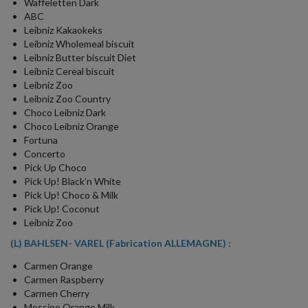
Waffeletten Dark
ABC
Leibniz Kakaokeks
Leibniz Wholemeal biscuit
Leibniz Butter biscuit Diet
Leibniz Cereal biscuit
Leibniz Zoo
Leibniz Zoo Country
Choco Leibniz Dark
Choco Leibniz Orange
Fortuna
Concerto
Pick Up Choco
Pick Up! Black’n White
Pick Up! Choco & Milk
Pick Up! Coconut
Leibniz Zoo
(L) BAHLSEN- VAREL (Fabrication ALLEMAGNE) :
Carmen Orange
Carmen Raspberry
Carmen Cherry
Messino Orange Milk