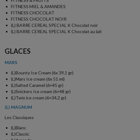
FITNESS & FRUITS
FITNESS MIEL & AMANDES
FITNESS CHOCOLAT
FITNESS CHOCOLAT NOIR
(L) BARRE CEREAL SPECIAL K Chocolat noir
(L) BARRE CEREAL SPECIAL K Chocolat au lait
GLACES
MARS
(L)Bounty Ice Cream (6x 39,1 gr)
(L)Mars Ice cream (6x 51 ml)
(L)Salted Caramel (6×45 gr)
(L)Snickers Ice cream (6×48 gr)
(L)Twix ice cream (6×34,2 gr)
(L) MAGNUM
Les Classiques
(L)Blanc
(L)Classic