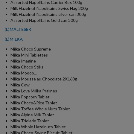
Assorted Napolitains Carrier Box 100g
Milk Hazelnut Napolitains Swiss Flag 300g
Milk Hazelnut Napolitains silver can 300g
Assorted Napolitains Gold can 300g
(L)MALTESER
(L)MiLKA
Milka Choco Supreme
Milka Mini Tablettes
Milka Imagine
Milka Choco Stiks
Milka Moooo…
Milka Mousse au Chocolate 2X160g
Milka Cow
Milka Love Miilka Pralines
Milka Popcorn Tablet
Milka Choco&Rice Tablet
Milka Toffee Whole Nuts Tablet
Milka Alpine Milk Tablet
Milka Triolade Tablet
Milka Whole Hazelnuts Tablet
Milka Choco-Swing Biscuit Tablet