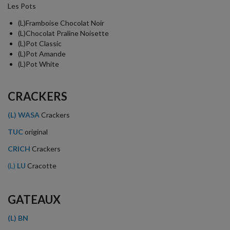
Les Pots
(L)Framboise Chocolat Noir
(L)Chocolat Praline Noisette
(L)Pot Classic
(L)Pot Amande
(L)Pot White
CRACKERS
(L)
WASA
Crackers
TUC
original
CRICH
Crackers
(L)
LU
Cracotte
GATEAUX
(L) BN