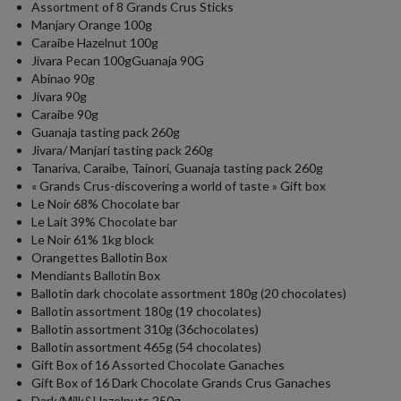
Assortment of 8 Grands Crus Sticks
Manjary Orange 100g
Caraibe Hazelnut 100g
Jivara Pecan 100gGuanaja 90G
Abinao 90g
Jivara 90g
Caraibe 90g
Guanaja tasting pack 260g
Jivara/ Manjari tasting pack 260g
Tanariva, Caraibe, Tainori, Guanaja tasting pack 260g
« Grands Crus-discovering a world of taste » Gift box
Le Noir 68% Chocolate bar
Le Lait 39% Chocolate bar
Le Noir 61% 1kg block
Orangettes Ballotin Box
Mendiants Ballotin Box
Ballotin dark chocolate assortment 180g (20 chocolates)
Ballotin assortment 180g (19 chocolates)
Ballotin assortment 310g (36chocolates)
Ballotin assortment 465g (54 chocolates)
Gift Box of 16 Assorted Chocolate Ganaches
Gift Box of 16 Dark Chocolate Grands Crus Ganaches
Dark/Milk&Hazelnuts 250g