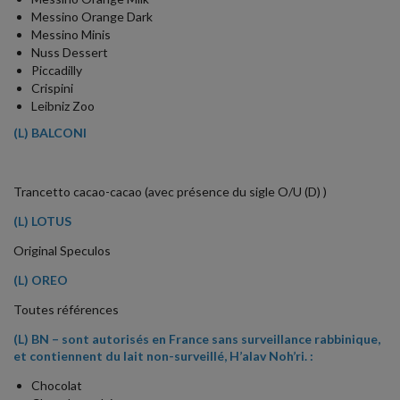
Messino Orange Dark
Messino Minis
Nuss Dessert
Piccadilly
Crispini
Leibniz Zoo
(L) BALCONI
Trancetto cacao-cacao (avec présence du sigle O/U (D) )
(L) LOTUS
Original Speculos
(L) OREO
Toutes références
(L) BN – sont autorisés en France sans surveillance rabbinique,
et contiennent du lait non-surveillé, H’alav Noh’ri. :
Chocolat