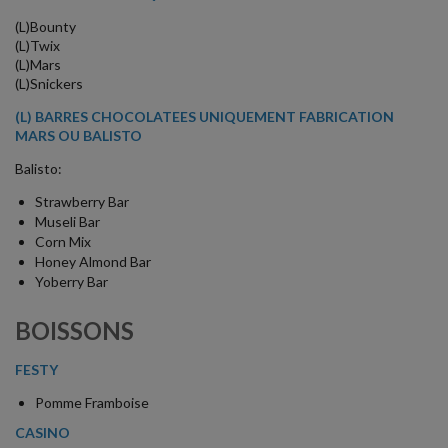
(L)Bounty
(L)Twix
(L)Mars
(L)Snickers
(L) BARRES CHOCOLATEES UNIQUEMENT FABRICATION
MARS OU BALISTO
Balisto:
Strawberry Bar
Museli Bar
Corn Mix
Honey Almond Bar
Yoberry Bar
BOISSONS
FESTY
Pomme Framboise
CASINO