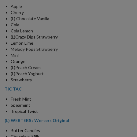
Apple
Cherry
(L) Chocolate Vanilla
Cola
Cola Lemon
(L)Crazy Dips Strawberry
Lemon Lime
Melody Pops Strawberry
Mini
Orange
(L)Peach Cream
(L)Peach Yoghurt
Strawberry
TIC TAC
Fresh Mint
Spearmint
Tropical Twist
(L) WERTERS : Werters Original
Butter Candies
Chocolate Milk