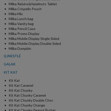
Milka Raisins&Hazelnuts Tablet
Milka Crispello Pouch
Milka Mix
Milka Lunch bag
Milka Vanity bag
Milka Pencil Case
Milka Promo Display
Milka Mobile Display Single Sided
Milka Mobile Display Double Sided
Milka Dumpbin
(L)NESTLÉ
GALAK
KIT KAT
Kit Kat
Kit Kat Caramel
Kit Kat Chunky
Kit Kat Chunky Caramel
Kit Kat Chunky Double Choc
Kit Kat Chunky Orange
Kit Kat Chunky Peanut Butter