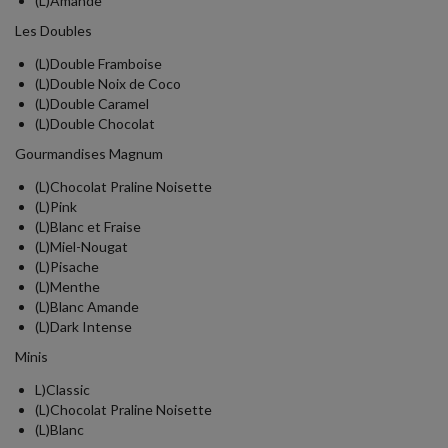
(L)Amande
Les Doubles
(L)Double Framboise
(L)Double Noix de Coco
(L)Double Caramel
(L)Double Chocolat
Gourmandises Magnum
(L)Chocolat Praline Noisette
(L)Pink
(L)Blanc et Fraise
(L)Miel-Nougat
(L)Pisache
(L)Menthe
(L)Blanc Amande
(L)Dark Intense
Minis
L)Classic
(L)Chocolat Praline Noisette
(L)Blanc