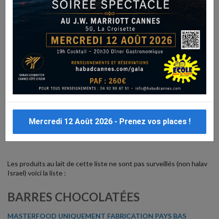
Cette
liste
a été réalisée par le
Rav Eliezer Wolff
Dayan
d’Amsterdam. Elle contient des produits fabriqués par de grands
groupes agro-alimentaires ayant un siège en Hollande, et
exportant vers Israël. Le Rav Wolff a élaboré cette liste pour les
Éclaireurs et les Éclaireuses Israélites de France, souvent éloignés
de tout commerce cacher.
La liste du Rav Wolff
contient des produits qui ne figurent pas
dans la liste du Consistoire. En effet, une plus grande souplesse
figure ici. Cette liste autorise le lactosérum extrait à chaud, par
exemple, se trouvant notamment dans les Kit Kat, les Kinder
Bueno White, etc. Le lactosérum correspond au petit lait qui
Mercredi 12 Août 2026 - Prenez vos places !
s’échappe du fromage lorsque le lait coagule.
Les produits au lait de cette liste ne sont pas surveillés (non halav
Israel) voici la liste :
BARRES CHOCOLATÉES
MASTERFOOD UNIQUEMENT FABRICATION PAYS BAS