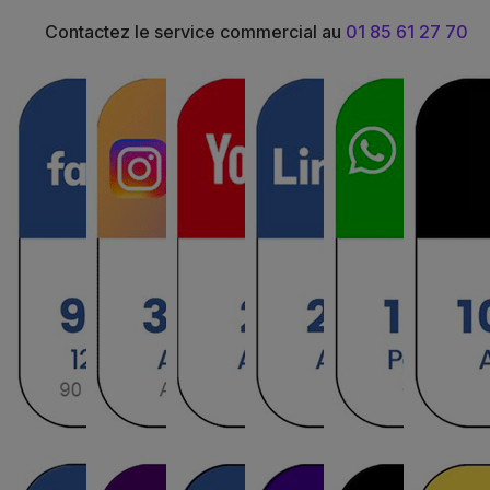
Contactez le service commercial au
01 85 61 27 70
Rustiko Miami - Miami B
Halavi - Kosher Miami
Italien
Pizza
Fresko Miami - Miami Be
Bassari - Kosher Miami
Americain
Asiatique
Miznon wagram - Paris 