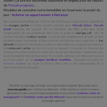
ouvert! Le site est désormais disponible en anglais pour les séjours
de
Pessah programs
,
N'oubliez de consulter notre immobilier en Israel avec le projet du
jour :
Acheter un appartement à Netanya
Description du site Alloj.com : C'est le site officiel pour l'organisation complète de
vos
voyages cacher
en (club, croisière, colonie) pour (
Pessah Grèce
,
Pessah
Israel
, chavouot, été, souccot, ski). Le Calendrier des fêtes juives pour toute
l'organisation de vos événements alloj c'est, le guide du
mariage juif
, afin de
trouver le meilleur
traiteur cacher
, le prix de votre emplacement de salle, un bon
orchestre pour l'animation et bien d'autres préstataires pour organiser la
bar
mitzvah
de votre fils. Demandez un devis en ligne. Alloj vous propose une sélection
de
restaurant cacher
qui fait la une en ce moment ! Consulter les horaires des
restaurants casher ouverts en temps réel, rien de plus facile pour commander avec
la carte complète, faîtes la réservation d'une table, même la nuit ! Découvrez tous ce
qu'il faut savoir sur les
pompes funèbres israélites.
Nouveaux consultez les
horaires shabbat
sur toute la France, Alloj c'est le site indispensable de la
communauté et vous le savez !
Planifier un mariage juif exige une organisation soignée. Découvrez notre
nouveau guide
pour estimer vos dépenses : salles, traiteurs casher, musique,
décoration et plus encore. Explorez également nos articles
Combien coûte un
mariage juif ?
et
Combien coûte une Bar Mitzvah ?
pour des conseils actualisés et
un budget optimisé.