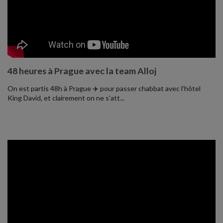
Ce
Par
Lo
48 heures à Prague avec la team Alloj
Ma
On est partis 48h à Prague ✈️ pour passer chabbat avec l’hôtel
Par
King David, et clairement on ne s’att...
Du
Par