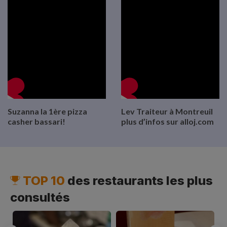
Suzanna la 1ère pizza
Lev Traiteur à Montreuil
casher bassari!
plus d’infos sur alloj.com
Previous
N
TOP 10
des restaurants les plus
consultés