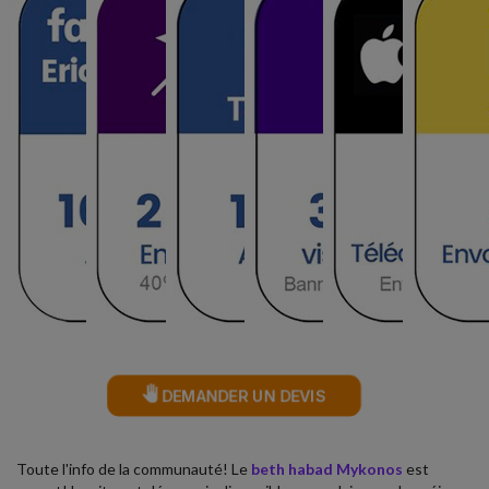
Bassari - Rabbinat Loubavitch d
Israelien
Safrane Boutique - Vin
Bassari - Beth-Din de Paris
Indien
DEMANDER UN DEVIS
Lucien maison Tunisienn
Bassari - Service cacher
Toute l'info de la communauté! Le
beth habad Mykonos
est
Orientale