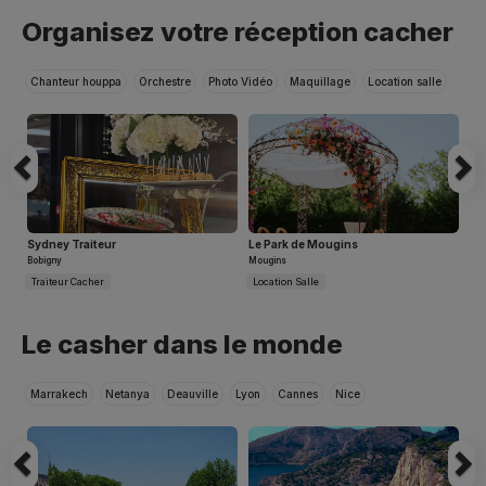
Previous
N
Organisez votre réception cacher
Marr
Hanan
du 2
Chanteur houppa
Orchestre
Photo Vidéo
Maquillage
Location salle
Or
Shah
Netan
Traiteur cacher
Dé
Acha
Tal
Lo
Bas
Sa
J
Boni
Sydney Traiteur
Le Park de Mougins
Le
Maison
Bobigny
Mougins
Mo
du 1
Traiteur Cacher
Location Salle
Lo
Previous
N
Kish
Hader
Le casher dans le monde
Acha
La
Bas
Marrakech
Netanya
Deauville
Lyon
Cannes
Nice
Ne
Is
S
De
Djer
Ce
Trabel
Par