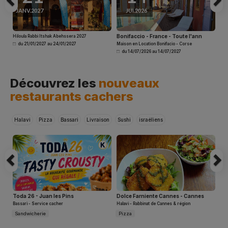
JANV.2027
JUI.2026
J
Bonifaccio - France - Toute l'ann
Boni
Hiloula Rabbi Itshak Abehssera 2027
du 21/01/2027 au 24/01/2027
Maison en Location Bonifacio - Corse
Maison
du 14/07/2026 au 14/07/2027
du 1
Cabi
Previous
N
Tel Av
Découvrez les
nouveaux
Immo
restaurants cachers
S
Halavi
Pizza
Bassari
Livraison
Sushi
israéliens
Pi
De
Djer
Trabel
du 2
Acha
Netan
Acha
Toda 26 - Juan les Pins
Dolce Farniente Cannes - Cannes
Do
Bassari - Service cacher
Halavi - Rabbinat de Cannes & région
Hal
Sandwicherie
Pizza
AV
Pi