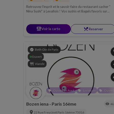
Retrouvez l'esprit et le savoir-faire du restaurant cacher "
Nina Sushi" à Levallois ! Vos sushis et Bagels favoris sur
place à emporter ou en livraison !
set_meal
Voir la carte
restaurant_menu
Reserver
verified
Beth-Din de Paris
p
Ouvert
restaurant
Viande
s
del
Ouvert en Aout
Livraison
Ouvert
local_offer
local_offer
local_offer
Bozen iena
Paris 16ème
visibility
46
•
location_on
22 Rue Freycinet
Paris 16ème
75016