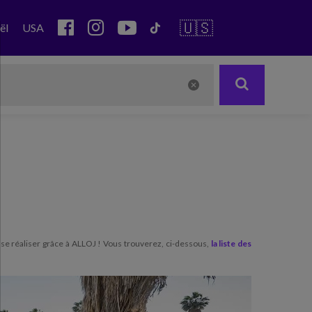
🇺🇸
ël
USA
e se réaliser grâce à ALLOJ ! Vous trouverez, ci-dessous,
la liste des
Next