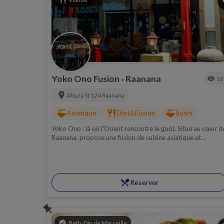
restaurant
s
Yoko Ono Fusion
Raanana
visibility
16
•
location_on
Ahuza St 124
Raanana
ramen_dining
restaurant
ramen_dining
Asiatique
Diet&Fusion
Sushi
Yoko Ono : là où l'Orient rencontre le goût. Situé au cœur d
Raanana, propose une fusion de cuisine asiatique et
japonaise, casher lamehadrin.
restaurant_menu
Reserver
push_pin
verified
Beth-Din de Marseille