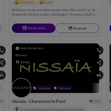
B
ramen_dining
ramen_dining
Asiatique
Sushi
T
Redécouvrez de nouvelles saveurs chez "Nina Sushi" au 36
c
Avenue du Général Leclerc à Boulogne ! Un menu créatif, des
s
plats savoureux et une atmosphère toujours aussi
B
chaleureuse dans cette célèbre enseigne casher !
set_meal
Voir la carte
restaurant_menu
Reserver
verified
Beth-Din de Paris
hone
phone
Ouvert
hare
restaurant
Viande
share
ivery_dining
delivery_dining
 motsae chabbat
Livraison
Terrasse
local_offer
local_offer
Nissaia
Charenton le Pont
visibility
29
5591
•
location_on
12 rue de la RépubIique
Charenton le Pont
94220