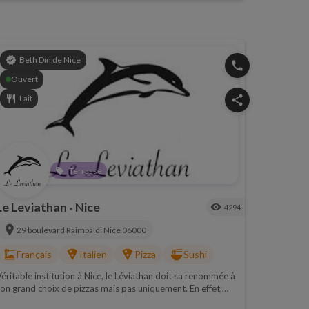
verified
Beth Din de Nice
phone
Ouvert
restaurant
Lait
share
Terrasse
local_offer
Le Leviathan
Nice
visibility
4294
•
location_on
29 boulevard Raimbaldi
Nice
06000
dinner_dining
local_pizza
local_pizza
ramen_dining
Français
Italien
Pizza
Sushi
éritable institution à Nice, le Léviathan doit sa renommée à
on grand choix de pizzas mais pas uniquement. En effet,
omme son nom l'indique, le Leviathan propose également