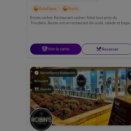
ramen_dining
ramen_dining
Asiatique
Sushi
Bozen cacher, Restaurant cacher; Situé tout prés du
Trocdero, Bozen est un restaurant de sushi, salade et bagel
cacher haut de gamme.Entre tradition et innovation venez
succomber à nos créations. Bozen cacher est certifié par le
Beth din de Paris.
set_meal
Voir la carte
restaurant_menu
Reserver
verified
Surveillance Rabbanim
p
Ouvert
restaurant
Viande
s