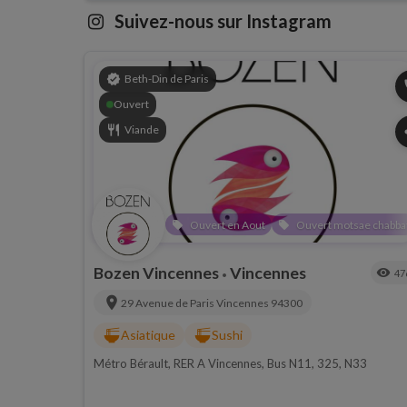
Suivez-nous sur Instagram
verified
Beth-Din de Paris
p
Ouvert
restaurant
Viande
s
Ouvert en Aout
Ouvert motsae chabba
local_offer
local_offer
Bozen Vincennes
Vincennes
visibility
47
•
location_on
29 Avenue de Paris
Vincennes
94300
ramen_dining
ramen_dining
Asiatique
Sushi
Métro Bérault, RER A Vincennes, Bus N11, 325, N33