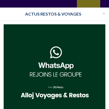
yages
Restaurant
Réceptions
Vie juive
Immobilier
Isra
×
ACTUS RESTOS & VOYAGES
Halavi
Bassari
nger cacher asiatique :
écouvrir un nouveau restaurant casher asiatiques ? Votre souhait est sur le point d
oit à
Paris
,
Lyon
, ou encore à
Marseille
!
Lire la suite...