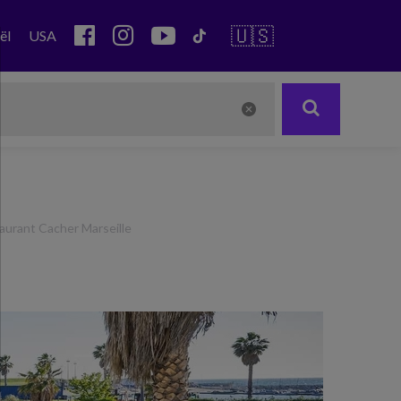
🇺🇸
ël
USA
aurant Cacher Marseille