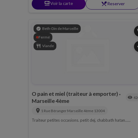
set_meal
Voir la carte
restaurant_menu
Reserver
verified
Beth-Din de Marseille
p
Fermé
restaurant
Viande
s
O pain et miel (traiteur à emporter)
•
visibility
42
Marseille 4ème
location_on
1 Rue Béranger
Marseille 4ème
13004
Traiteur petites occasions. petit dej, chabbath hatan......