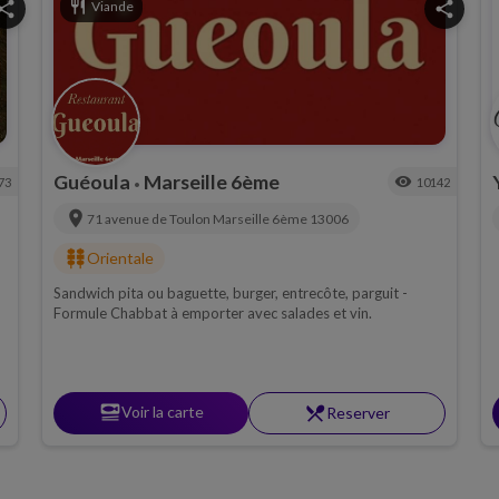
hare
restaurant
Viande
share
Guéoula
Marseille 6ème
visibility
73
10142
•
location_on
71 avenue de Toulon
Marseille 6ème
13006
kebab_dining
Orientale
Sandwich pita ou baguette, burger, entrecôte, parguit -
Formule Chabbat à emporter avec salades et vin.
set_meal
Voir la carte
restaurant_menu
Reserver