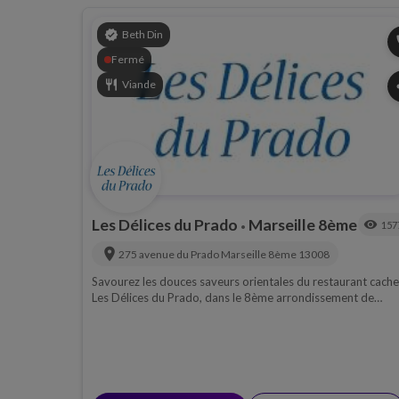
verified
Beth Din
p
Fermé
restaurant
Viande
s
Les Délices du Prado
Marseille 8ème
visibility
157
•
location_on
275 avenue du Prado
Marseille 8ème
13008
Savourez les douces saveurs orientales du restaurant cache
Les Délices du Prado, dans le 8ème arrondissement de
Marseille. Restaurant cacher, salon de thé, brasserie.