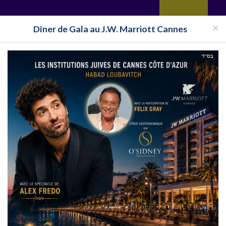
yages
Restaurant
Réceptions
Vie juive
Immobilier
Isra
×
Dîner de Gala au J.W. Marriott Cannes
Halavi
Bassari
taurant Cacher PACA
Restaurant Cacher Bouches-du-Rhône
Rest