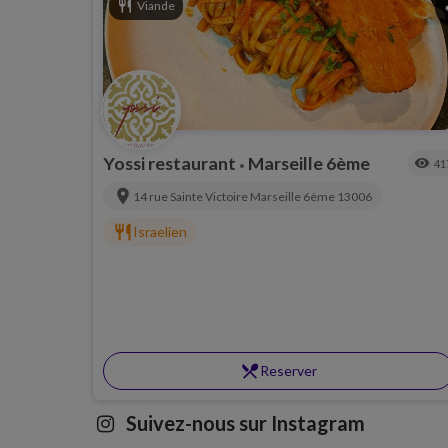
restaurant
Viande
s
Yossi restaurant
Marseille 6ème
visibility
41
•
location_on
14 rue Sainte Victoire
Marseille 6ème
13006
restaurant
Israelien
restaurant_menu
Reserver
Suivez-nous sur Instagram