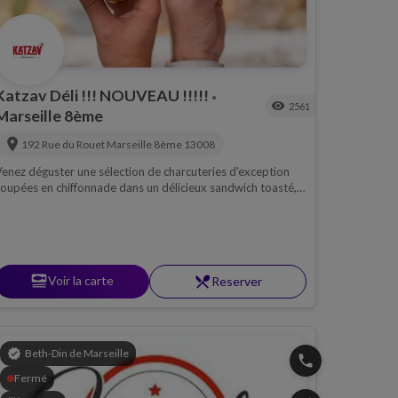
Katzav Déli !!! NOUVEAU !!!!!
•
visibility
2561
Marseille 8ème
location_on
192 Rue du Rouet
Marseille 8ème
13008
enez déguster une sélection de charcuteries d'exception
oupées en chiffonnade dans un délicieux sandwich toasté,
auces et garnitures faites maison.Plateaux de charcuteries,
rites maison, salades...
set_meal
Voir la carte
restaurant_menu
Reserver
verified
Beth-Din de Marseille
phone
Fermé