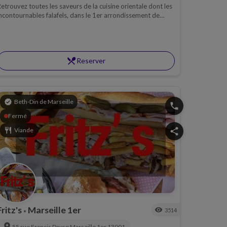
etrouvez toutes les saveurs de la cuisine orientale dont les
ncontournables falafels, dans le 1er arrondissement de
arseille, dans le restaurant cacher Au Falafel.
restaurant_menu
Reserver
verified
Beth-Din de Marseille
phone
Fermé
restaurant
Viande
share
Fritz's
Marseille 1er
visibility
3514
•
location_on
55 rue Francis Davso
Marseille 1er
13001