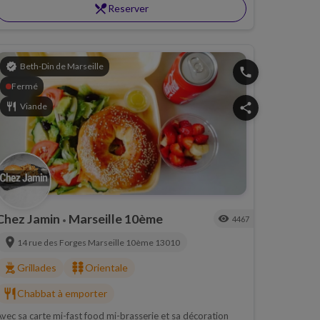
restaurant_menu
Reserver
verified
Beth-Din de Marseille
phone
Fermé
restaurant
Viande
share
Chez Jamin
Marseille 10ème
visibility
4467
•
location_on
14 rue des Forges
Marseille 10ème
13010
outdoor_grill
kebab_dining
Grillades
Orientale
restaurant
Chabbat à emporter
vec sa carte mi-fast food mi-brasserie et sa décoration