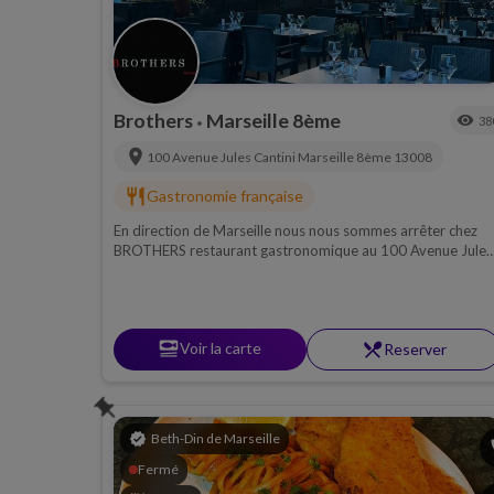
Brothers
Marseille 8ème
visibility
38
•
location_on
100 Avenue Jules Cantini
Marseille 8ème
13008
restaurant
Gastronomie française
En direction de Marseille nous nous sommes arrêter chez
BROTHERS restaurant gastronomique au 100 Avenue Jules
Cantini Marseille.
set_meal
Voir la carte
restaurant_menu
Reserver
push_pin
verified
Beth-Din de Marseille
p
Fermé