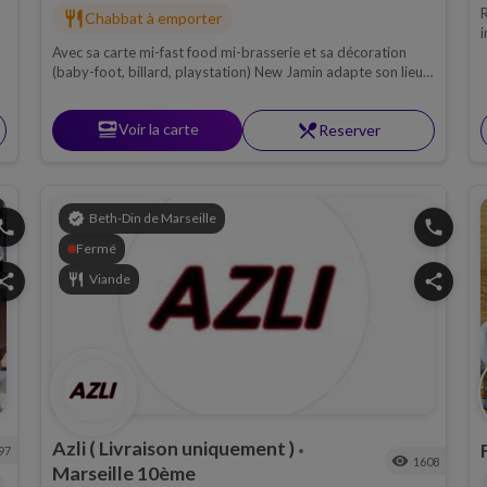
R
restaurant
Chabbat à emporter
i
s
Avec sa carte mi-fast food mi-brasserie et sa décoration
M
(baby-foot, billard, playstation) New Jamin adapte son lieu
aux étudiants marseillais souhaitant déjeuner cacher en
passant un bon moment.
set_meal
Voir la carte
restaurant_menu
Reserver
verified
Beth-Din de Marseille
hone
phone
Fermé
hare
restaurant
Viande
share
Azli ( Livraison uniquement )
97
•
visibility
1608
Marseille 10ème