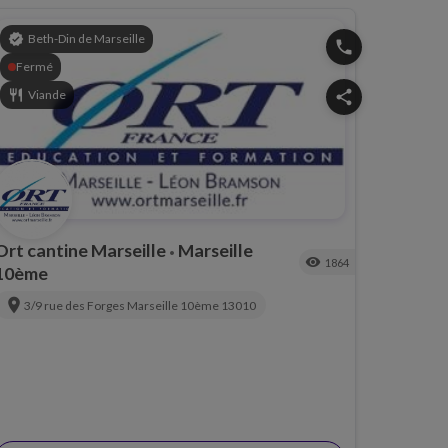
verified
Beth-Din de Marseille
phone
Fermé
restaurant
Viande
share
Ort cantine Marseille
Marseille
•
visibility
1864
10ème
location_on
3/9 rue des Forges
Marseille 10ème
13010