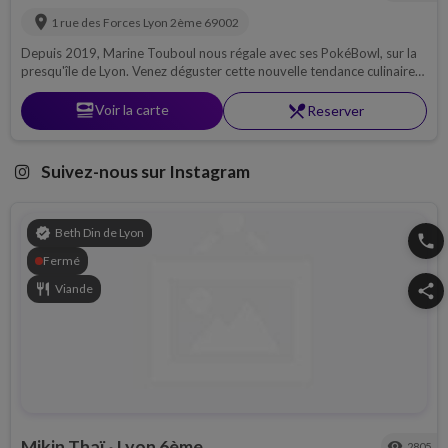
location_on
1 rue des Forces
Lyon 2ème
69002
Depuis 2019, Marine Touboul nous régale avec ses PokéBowl, sur la
presqu'île de Lyon. Venez déguster cette nouvelle tendance culinaire
healthy !
set_meal
Voir la carte
restaurant_menu
Reserver
Suivez-nous sur Instagram
verified
Beth Din de Lyon
phone
Fermé
restaurant
Viande
share
Mikin Thaï
Lyon 6ème
visibility
2805