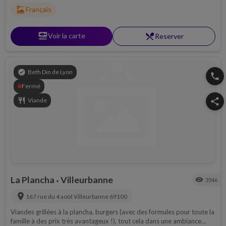
dinner_dining
Français
set_meal
Voir la carte
restaurant_menu
Reserver
verified
Beth Din de Lyon
phone
Fermé
restaurant
Viande
share
La Plancha
Villeurbanne
visibility
3546
•
location_on
167 rue du 4 août
Villeurbanne
69100
Viandes grillées à la plancha, burgers (avec des formules pour toute la
famille à des prix très avantageux !), tout cela dans une ambiance