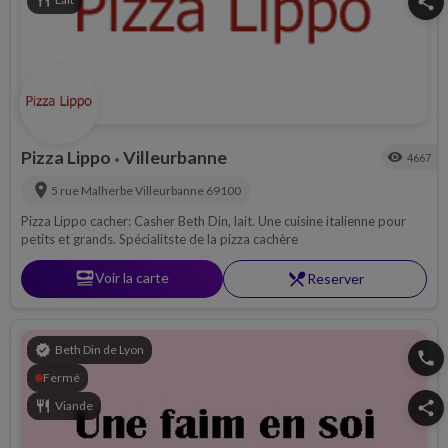
restaurant
share
Pizza Lippo
Villeurbanne
visibility
4667
•
location_on
5 rue Malherbe
Villeurbanne
69100
Pizza Lippo cacher: Casher Beth Din, lait. Une cuisine italienne pour
petits et grands. Spécialitste de la pizza cachère
set_meal
Voir la carte
restaurant_menu
Reserver
verified
Beth Din de Lyon
phone
Fermé
restaurant
Viande
share