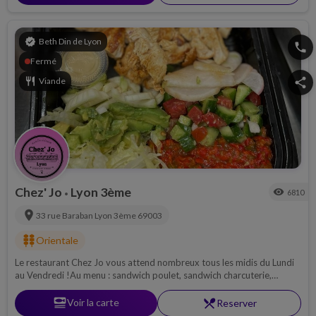
verified
Beth Din de Lyon
phone
Fermé
restaurant
Viande
share
Chez' Jo
Lyon 3ème
visibility
6810
•
location_on
33 rue Baraban
Lyon 3ème
69003
kebab_dining
Orientale
Le restaurant Chez Jo vous attend nombreux tous les midis du Lundi
au Vendredi !Au menu : sandwich poulet, sandwich charcuterie,
sandwich tunisien, sandwich boulette ou encore le célèbre sandwich
merguez, il y en a pour tous les goûts Chez Jo !
set_meal
Voir la carte
restaurant_menu
Reserver