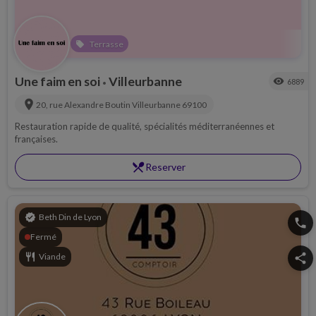
Terrasse
local_offer
Une faim en soi
Villeurbanne
visibility
6889
•
location_on
20, rue Alexandre Boutin
Villeurbanne
69100
Restauration rapide de qualité, spécialités méditerranéennes et
françaises.
restaurant_menu
Reserver
verified
Beth Din de Lyon
phone
Fermé
restaurant
Viande
share