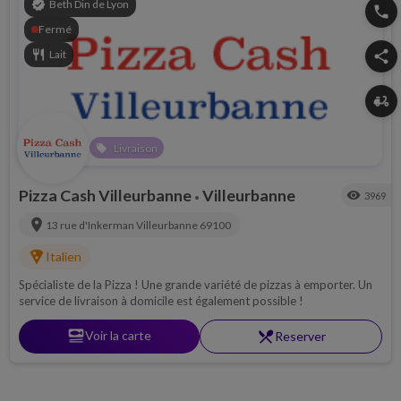
verified
Beth Din de Lyon
phone
Fermé
restaurant
Lait
share
delivery_dining
Livraison
local_offer
Pizza Cash Villeurbanne
Villeurbanne
visibility
3969
•
location_on
13 rue d'Inkerman
Villeurbanne
69100
local_pizza
Italien
Spécialiste de la Pizza ! Une grande variété de pizzas à emporter. Un
service de livraison à domicile est également possible !
set_meal
Voir la carte
restaurant_menu
Reserver