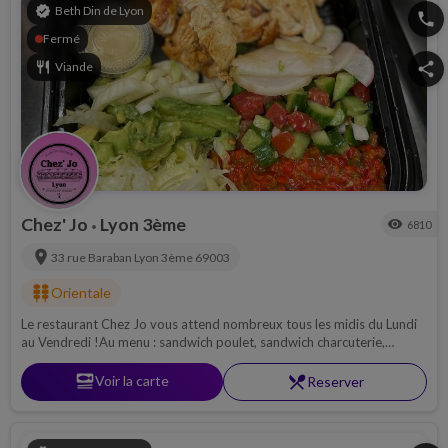
verified
Beth Din de Lyon
phone
Fermé
restaurant
Viande
share
Chez' Jo
Lyon 3ème
visibility
6810
•
location_on
33 rue Baraban
Lyon 3ème
69003
kebab_dining
Orientale
Le restaurant Chez Jo vous attend nombreux tous les midis du Lundi
au Vendredi !Au menu : sandwich poulet, sandwich charcuterie,
sandwich tunisien, sandwich boulette ou encore le célèbre sandwich
merguez, il y en a pour tous les goûts Chez Jo !
set_meal
Voir la carte
restaurant_menu
Reserver