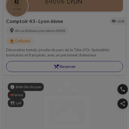
Comptoir 43
Lyon 6ème
visibility
6108
•
location_on
43 rue Boileau
Lyon 6ème
69006
outdoor_grill
Grillades
Décoration trendy, proche du parc de la Tête d'Or. Spécialités
lyonnaises et françaises, avec un personnel chaleureux
restaurant_menu
Reserver
verified
Beth Din de Lyon
phone
Fermé
restaurant
Lait
share