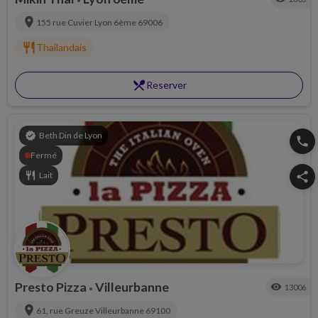
•
location_on
155 rue Cuvier
Lyon 6ème
69006
restaurant
Thailandais
restaurant_menu
Reserver
verified
Beth Din de Lyon
phone
Fermé
restaurant
Lait
share
Presto Pizza
Villeurbanne
visibility
13006
•
location_on
61, rue Greuze
Villeurbanne
69100