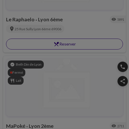
Le Raphaelo
Lyon 6ème
visibility
5891
•
location_on
25 Rue Sully
Lyon 6ème
69006
restaurant_menu
Reserver
verified
Beth Din de Lyon
phone
Fermé
restaurant
Lait
share
MaPoké
Lyon 2ème
visibility
2711
•