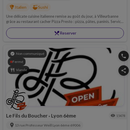
local_pizza
ramen_dining
Italien
Sushi
Une délicate cuisine italienne remise au goût du jour, à Villeurbanne
grâce au restaurant cacher Pizza Presto : pizza, pâtes, paninis. Service
de livraison à domicile ou à emporter !
restaurant_menu
Reserver
verified
Non communiqué
phone
Fermé
restaurant
Viande
share
Le Fils du Boucher
Lyon 6ème
visibility
15478
•
location_on
13 rue Professeur Weill
Lyon 6ème
69006