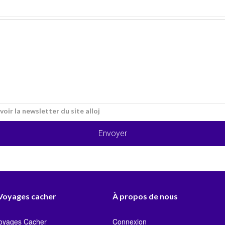
voir la newsletter du site alloj
Envoyer
 Voyages cacher
À propos de nous
Voyages Cacher
Connexion