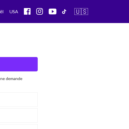
🇺🇸
ël
USA
 Une demande