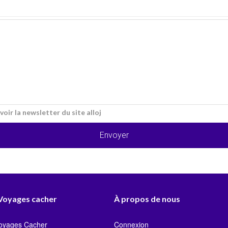
voir la newsletter du site alloj
Envoyer
 Voyages cacher
À propos de nous
Voyages Cacher
Connexion