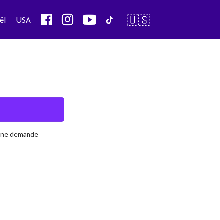
🇺🇸
ël
USA
 Une demande