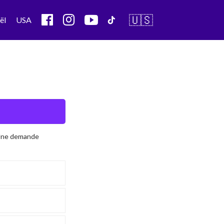
🇺🇸
ël
USA
 Une demande