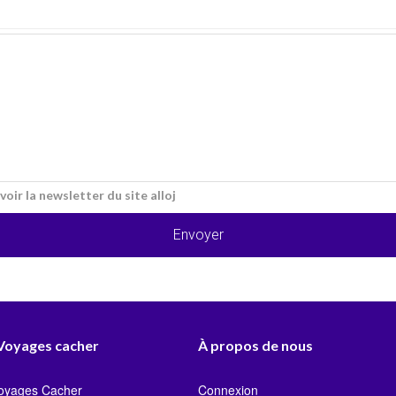
voir la newsletter du site alloj
Envoyer
 Voyages cacher
À propos de nous
Voyages Cacher
Connexion