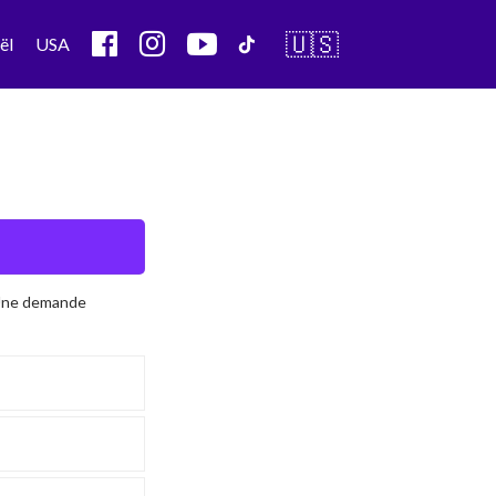
🇺🇸
ël
USA
 Une demande