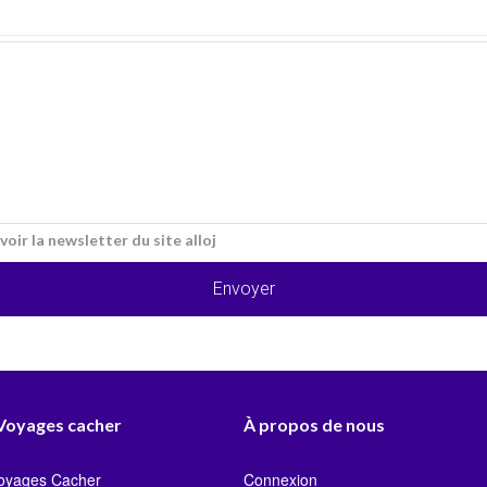
voir la newsletter du site alloj
Envoyer
 Voyages cacher
À propos de nous
Voyages Cacher
Connexion