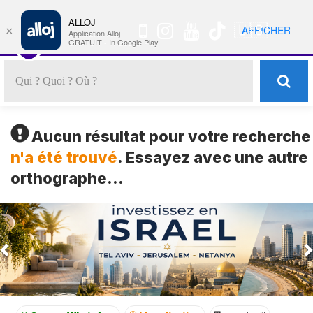
ALLOJ
MENU
🇺🇸
AFFICHER
×
Nav
Application Alloj
GRATUIT - In Google Play
Aucun résultat pour votre recherche
n'a été trouvé
. Essayez avec une autre
orthographe...
Previous