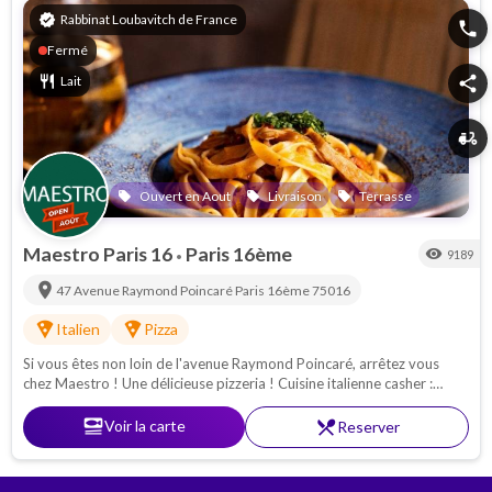
verified
Rabbinat Loubavitch de France
phone
Fermé
restaurant
Lait
share
delivery_dining
Ouvert en Aout
Livraison
Terrasse
local_offer
local_offer
local_offer
Maestro Paris 16
Paris 16ème
visibility
9189
•
location_on
47 Avenue Raymond Poincaré
Paris 16ème
75016
local_pizza
local_pizza
Italien
Pizza
Si vous êtes non loin de l'avenue Raymond Poincaré, arrêtez vous
chez Maestro ! Une délicieuse pizzeria ! Cuisine italienne casher :
Pâtes - pizzas - antipasti. Proche de la Porte Maillot
set_meal
Voir la carte
restaurant_menu
Reserver