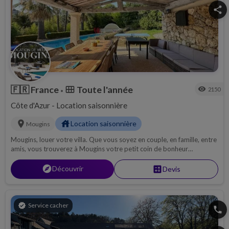
share
🇫🇷
France
Toute l'année
calendar_view_month
visibility
2150
•
Côte d'Azur - Location saisonnière
location_on
house
Location saisonnière
Mougins
Mougins, louer votre villa. Que vous soyez en couple, en famille, entre
amis, vous trouverez à Mougins votre petit coin de bonheur…
explore
Découvrir
calculate
Devis
verified
Service cacher
phone