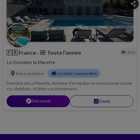
share
🇫🇷
France
Toute l'année
calendar_view_month
visibility
5115
•
Le Domaine la Marette
location_on
house
Location saisonnière
Boissy-la-Rivière
Domaine de La Marette, domaine d'exception ou vous pouvez passer
vos shabbats, et fêter vos évènements.
explore
Découvrir
calculate
Devis