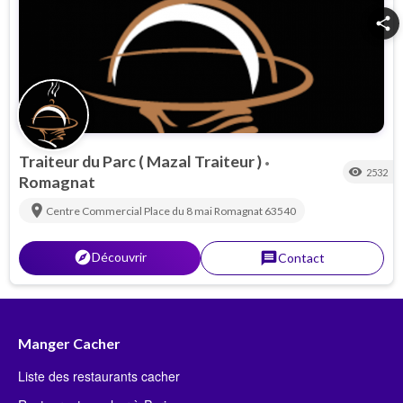
share
Traiteur du Parc ( Mazal Traiteur )
•
visibility
2532
Romagnat
location_on
Centre Commercial Place du 8 mai
Romagnat
63540
explorer
Découvrir
message
Contact
Manger Cacher
Liste des restaurants cacher