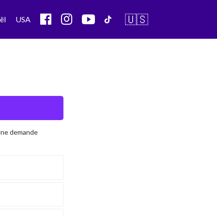
🇺🇸
ël
USA
 Une demande