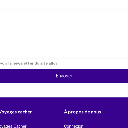
voir la newsletter du site alloj
Envoyer
 Voyages cacher
À propos de nous
Voyages Cacher
Connexion