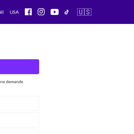
🇺🇸
ël
USA
 Une demande