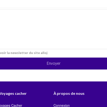
voir la newsletter du site alloj
Envoyer
 Voyages cacher
À propos de nous
Voyages Cacher
Connexion