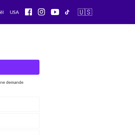
🇺🇸
ël
USA
 Une demande