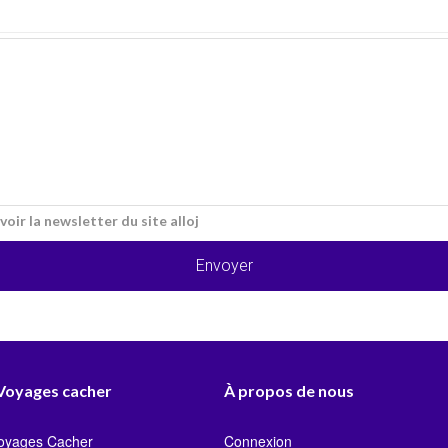
voir la newsletter du site alloj
Envoyer
 Voyages cacher
À propos de nous
Voyages Cacher
Connexion