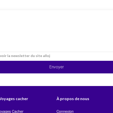
voir la newsletter du site alloj
Envoyer
 Voyages cacher
À propos de nous
Voyages Cacher
Connexion