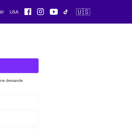
🇺🇸
ël
USA
 Une demande