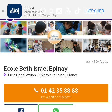
ALLOJ
MENU
🇺🇸
AFFICHER
×
Groupe
Nav
Application Alloj
WhatsApp
GRATUIT - In Google Play
4804 Vues
Ecole Beth Israel Epinay
1 rue Henri Wallon
,
Epinay sur Seine
,
France
01 42 35 88 88
De la part de Alloj.com