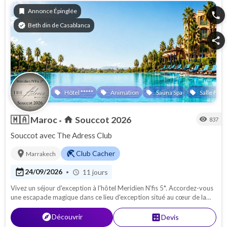
bookmark
Annonce Épinglée
phone
verified
Beth din de Casablanca
share
Hôtel *****
Animation
Sauna Spa
Salle Fitn
local_offer
local_offer
local_offer
local_offer
🇲🇦
Maroc
Souccot 2026
home
visibility
837
•
Souccot avec The Adress Club
location_on
beach_access
Club Cacher
Marrakech
event_available
24/09/2026
11 jours
•
schedule
Vivez un séjour d'exception à l'hôtel Meridien N'fis 5*. Accordez-vous
une escapade magique dans ce lieu d'exception situé au cœur de la
ville rouge. Profitez d'un séjour tout compris dans un établissement
de renom, où l'authenticité marocaine se mêle harmonieusement à
explore
Découvrir
calculate
Devis
des prestations raffinées pour créer des souvenirs mémorables.