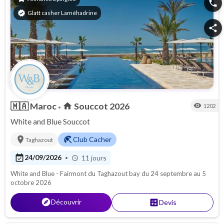
phone
verified
Glatt casher Laméhadrine
share
🇲🇦
Maroc
Souccot 2026
home
visibility
1202
•
White and Blue Souccot
location_on
beach_access
Club Cacher
Taghazout
event_available
24/09/2026
11 jours
•
schedule
White and Blue - Fairmont du Taghazout bay du 24 septembre au 5
octobre 2026
explore
Découvrir
calculate
Devis