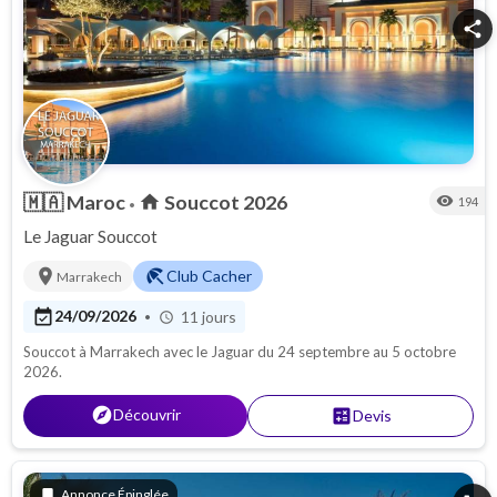
share
🇲🇦
Maroc
Souccot 2026
home
visibility
194
•
Le Jaguar Souccot
location_on
beach_access
Club Cacher
Marrakech
event_available
24/09/2026
11 jours
•
schedule
Souccot à Marrakech avec le Jaguar du 24 septembre au 5 octobre
2026.
explore
Découvrir
calculate
Devis
bookmark
Annonce Épinglée