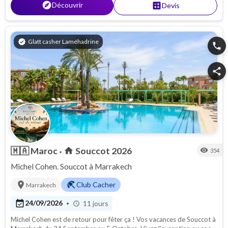
explore
Découvrir
calculate
Devis
verified
Glatt casher Laméhadrine
phone
share
🇲🇦
Maroc
Souccot 2026
home
visibility
354
•
Michel Cohen. Souccot à Marrakech
location_on
beach_access
Club Cacher
Marrakech
event_available
24/09/2026
11 jours
•
schedule
Michel Cohen est de retour pour fêter ça ! Vos vacances de Souccot à