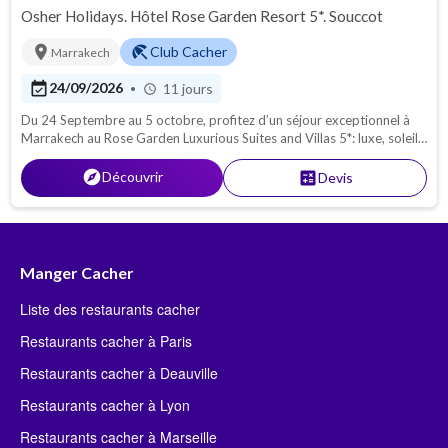
Osher Holidays. Hôtel Rose Garden Resort 5*. Souccot
location_on
beach_access
Club Cacher
Marrakech
event_available
24/09/2026
11 jours
•
schedule
Du 24 Septembre au 5 octobre, profitez d’un séjour exceptionnel à
Marrakech au Rose Garden Luxurious Suites and Villas 5*: luxe, soleil,
piscine, ambiance chaleureuse et moments inoubliables en famille ou
entre amis. Une fête de Souccot, entre confort,luxe, loisirs et
explore
Découvrir
calculate
Devis
dépaysement.
Manger Cacher
Liste des restaurants cacher
Restaurants cacher à Paris
Restaurants cacher à Deauville
Restaurants cacher à Lyon
Restaurants cacher à Marseille