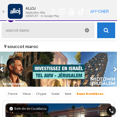
ALLOJ
MENU
🇺🇸
AFFICHER
×
Nav
Application Alloj
GRATUIT - In Google Play
9 souccot maroc
Previous
France
Maroc
Chypre
Dubaï
Italie
Sans frontières
verified
Beth din de Casablanca
phone