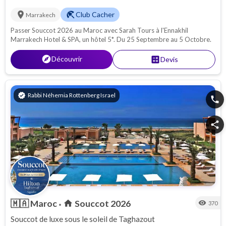
location_on
beach_access
Club Cacher
Marrakech
Passer Souccot 2026 au Maroc avec Sarah Tours à l'Ennakhil
Marrakech Hotel & SPA, un hôtel 5*. Du 25 Septembre au 5 Octobre.
explore
Découvrir
calculate
Devis
verified
Rabbi Néhemia Rottenberg Israel
phone
share
🇲🇦
Maroc
Souccot 2026
home
visibility
370
•
Souccot de luxe sous le soleil de Taghazout