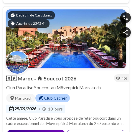
Bénéficiez de services haut de gamme spécialement conçus pour
enrichir chaque moment de votre séjour et satisfaire les attentes de
tous les membres de la famille. Période de Souccot : du 24 septembre
verified
Beth din de Casablanca
phone
au 5 Octobre 2026.
sell
À partir de 2595
euro
share
🇲🇦
Maroc
Souccot 2026
home
visibility
406
•
Club Paradise Souccot au Mövenpick Marrakech
location_on
beach_access
Club Cacher
Marrakech
event_available
25/09/2026
10 jours
•
schedule
Cette année, Club Paradise vous propose de fêter Souccot dans un
cadre exceptionnel : Le Mövenpick à Marrakech du 25 Septembre au
5 Octobre.