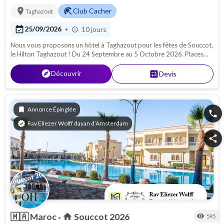
location_on
beach_access
Club Cacher
Taghazout
event_available
25/09/2026
10 jours
•
schedule
Nous vous proposons un hôtel à Taghazout pour les fêtes de Souccot,
le Hilton Taghazout ! Du 24 Septembre au 5 Octobre 2026. Places
limitées !
explore
Découvrir
calculate
Devis
bookmark
Annonce Épinglée
phone
verified
Rav Eliezer Wolff dayan d’Amsterdam
share
🇲🇦
Maroc
Souccot 2026
home
visibility
595
•