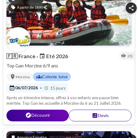
sell
À partir de 1890
euro
share
🇫🇷
France
Eté 2026
event
visibility
231
•
Top Gan Morzine 6/9 ans
location_on
groups
Colonie Juive
Morzine
event_available
06/07/2026
15 jours
•
schedule
Après un trimestre intense, offrez à vos enfants une pause bien
méritée. Top Gan les accueille à Morzine du 6 au 21 Juillet 2026.
explore
Découvrir
calculate
Devis
bookmark
Annonce Épinglée