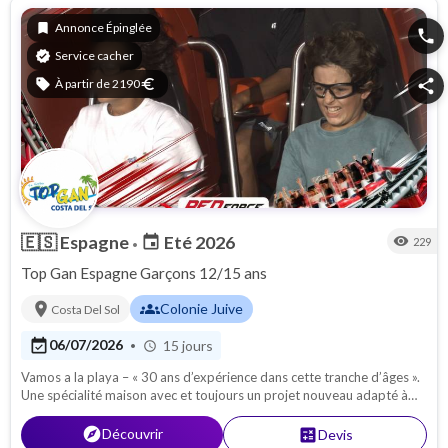
bookmark
Annonce Épinglée
phone
verified
Service cacher
sell
À partir de 2190
euro
share
🇪🇸
Espagne
Eté 2026
event
visibility
229
•
Top Gan Espagne Garçons 12/15 ans
location_on
groups
Colonie Juive
Costa Del Sol
event_available
06/07/2026
15 jours
•
schedule
Vamos a la playa – « 30 ans d’expérience dans cette tranche d’âges ».
Une spécialité maison avec et toujours un projet nouveau adapté à
tous les délires du moment !!! Garçons de 12 à 15 ans.
explore
Découvrir
calculate
Devis