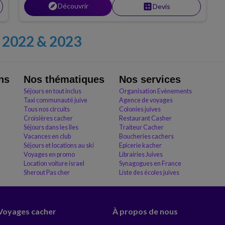
explore
Découvrir
calculate
Devis
2022 & 2023
ns
Nos thématiques
Nos services
Séjours en tout inclus
Organisation Evènements
Taxi communauté juive
Agence de voyages
Tous nos circuits
Colonies juives
Croisières cacher
Restaurant Casher
Séjours dans les îles
Traiteur Cacher
Vacances en club
Boucheries cachers
Séjours et locations au ski
Epicerie kacher
Voyages en promo
Librairies Juives
Location voiture israel
Synagogues en France
Sherout Pas cher
Liste des écoles juives
 Voyages cacher
À propos de nous