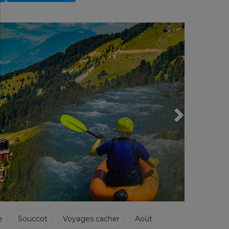
Next
e
Souccot
Voyages cacher
Août