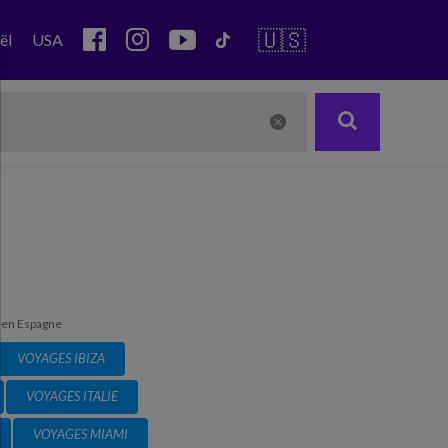
🇺🇸
ël
USA
 en Espagne
VOYAGES IBIZA
VOYAGES ITALIE
VOYAGES MIAMI