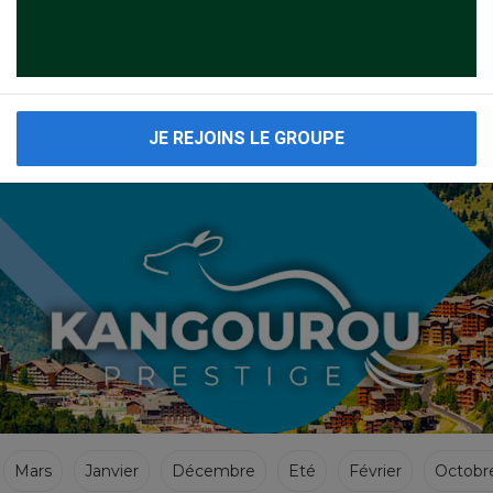
Voyages Cacher Espagne ci dessous cliquez sur le resultat merci.
JE REJOINS LE GROUPE
Mars
Janvier
Décembre
Eté
Février
Octobr