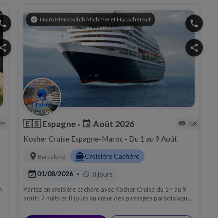
verified
Haim Merkovitch Michmeret Hacacherout
hone
phone
hare
share
🇪🇸
Espagne
Août 2026
event
visibility
99
728
•
Kosher Cruise Espagne-Maroc - Du 1 au 9 Août
location_on
directions_boat
Croisière Cachère
Barcelone
event_available
01/08/2026
8 jours
•
schedule
n
Partez en croisière cachère avec Kosher Cruise du 1ᵉʳ au 9
août : 7 nuits et 8 jours au cœur des paysages paradisiaques
de l'Espagne et du Maroc..