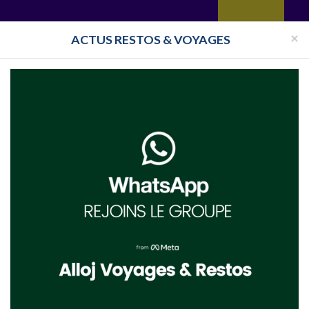
yages
Restaurant
Réceptions
Vie juive
Immobilier
Isra
×
ACTUS RESTOS & VOYAGES
Toutes les surveillances
cher Espagne en 2022 et 2023 avec toutes les promotions pour vos vacances casher
VOYAGES ISRAEL
VOYAGES EILAT
VOYAGES ESPAGNE
VOYAGES CRÈTE
VOYAGES MAROC
VOYAGES MARRAKECH
VOYAGES PORTUGAL
VOYAGES MARBELLA
VOYAGES MYKONOS