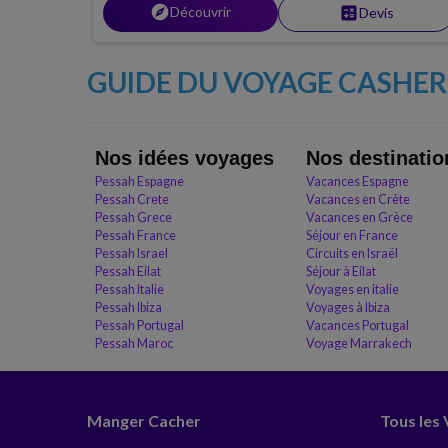
explore
Découvrir
calculate
Devis
GUIDE DU VOYAGE CASHER 
Nos idées voyages
Nos destinatio
Pessah Espagne
Vacances Espagne
Pessah Crete
Vacances en Crète
Pessah Grece
Vacances en Grèce
Pessah France
Séjour en France
Pessah Israel
Circuits en Israël
Pessah Eilat
Séjour à Eilat
Pessah Italie
Voyages en italie
Pessah Ibiza
Voyages à Ibiza
Pessah Portugal
Vacances Portugal
Pessah Maroc
Voyage Marrakech
Manger Cacher
Tous les