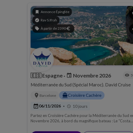
Hiver
bookmark
Annonce Épinglée
p
verified
Rav S.Ifrah
sell
À partir de 2390
euro
s
🇪🇸
Espagne
Novembre 2026
event
visibility
5
•
Méditerranée du Sud (Spécial Maroc). David Cruise
location_on
directions_boat
Croisière Cachère
Barcelone
event_available
06/11/2026
10 jours
•
schedule
Partez en Croisière Cachère pour la Méditerranée du Sud e
Novembre 2026, à bord du magnifique bateau : Le “Costa
Favolosa !”