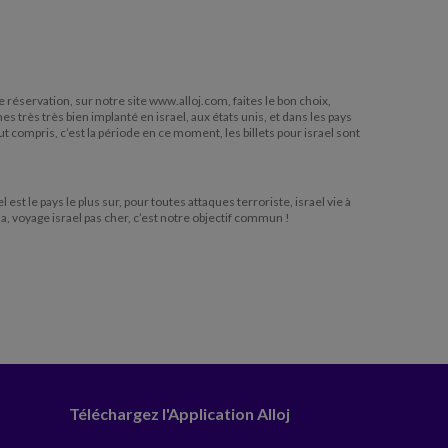
e réservation, sur notre site www.alloj.com, faites le bon choix,
très très bien implanté en israel, aux états unis, et dans les pays
ut compris, c’est la période en ce moment, les billets pour israel sont
t le pays le plus sur, pour toutes attaques terroriste, israel vie à
a, voyage israel pas cher, c’est notre objectif commun !
Téléchargez l'Application Alloj