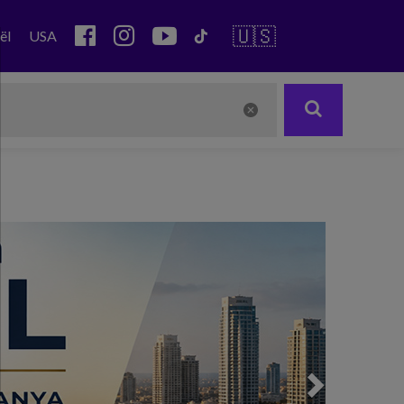
🇺🇸
ël
USA
Next