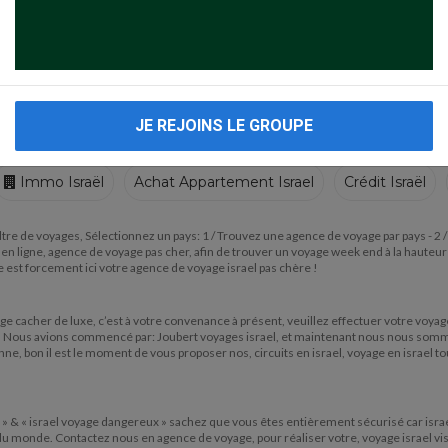
JE REJOINS LE GROUPE
Immo Israël
Achat Appartement Israel
Crédit Israël
Ecoles
Crèches
Traiteurs
tre de voyages, Sélectionnez un pays: 1 / Trouvez une agence de voyage par pays - 2 / vo
 ligne, agence de voyage pas cher, afin de trouver un voyage week end à la hauteur de
lle est forcement ici votre agence de voyage israel pas chère !
yage cacher de luxe, c’est à votre convenance à présent, veuillez effectuer votre voyag
de! Nous avions commencé par: Joubert voyages israel, et maintenant nous nous sommes 
onne, bon il est le moment de vous proposer nos, circuits en israel, voyage en israel to
» & « israel voyage dangereux » sachez que vous êtes entièrement sécurisé car israel es
f du monde. Contactez nous en agence de voyage, pour réaliser votre, voyage israel vi