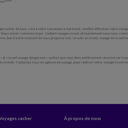
.com*****
yage cacher de luxe, c’est à votre convenance à présent, veuillez effectuer votre voyag
de! Nous avions commencé par: Joubert voyages israel, et maintenant nous nous sommes 
onne, bon il est le moment de vous proposer nos, circuits en israel, voyage en israel to
» & « israel voyage dangereux » sachez que vous êtes entièrement sécurisé car israel es
f du monde. Contactez nous en agence de voyage, pour réaliser votre, voyage israel vis
 Voyages cacher
À propos de nous