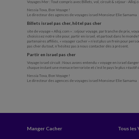
Voyages Mer : Tout compris avec Billets, vol, circuit & séjour - Alloj
Nessia Tova, Bon Voyage !
Le directeur des agences de voyages israel Monsieur Elie Samama
Billets israel pas cher, hôtel pas cher
site de voyage « Alloj.com » : séjour voyage, par tranche de prix, vo
choisissez notre site pour, partir en israel, et partout dans le mon
partenaires affiliés, « voyager cacher » n’est plus un frein pour pers
pas cher du tout, n’hésitez pas à nous contacter dès à présent.
Partir en israel pas cher
Voyage israel circuit : Nous avons entendu « voyage en israel danger 
chaque instant une menace terroriste et c’est le pays le plus réacti
Nessia Tova, Bon Voyage !
Le directeur des agences de voyages israel Monsieur Elie Samama
Manger Cacher
Tous les