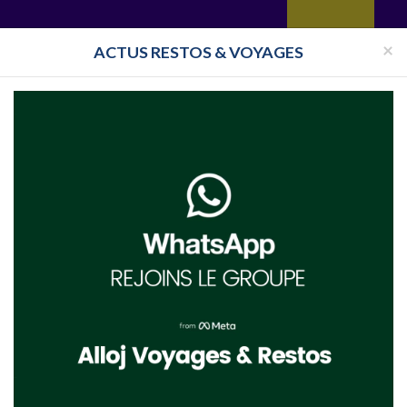
yages
Restaurant
Réceptions
Vie juive
Immobilier
Isra
×
ACTUS RESTOS & VOYAGES
Mer
ce Mer