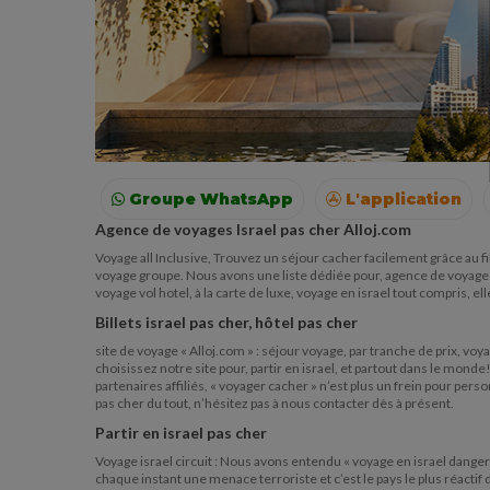
Groupe WhatsApp
L'application
Agence de voyages Israel pas cher Alloj.com
Voyages
Colonies
Resto autour de moi
Voyage all Inclusive, Trouvez un séjour cacher facilement grâce au fil
voyage groupe. Nous avons une liste dédiée pour, agence de voyage en
voyage vol hotel, à la carte de luxe, voyage en israel tout compris, e
Billets israel pas cher, hôtel pas cher
site de voyage « Alloj.com » : séjour voyage, par tranche de prix, vo
choisissez notre site pour, partir en israel, et partout dans le mon
partenaires affiliés, « voyager cacher » n’est plus un frein pour pers
pas cher du tout, n’hésitez pas à nous contacter dès à présent.
Partir en israel pas cher
Voyage israel circuit : Nous avons entendu « voyage en israel danger 
chaque instant une menace terroriste et c’est le pays le plus réacti