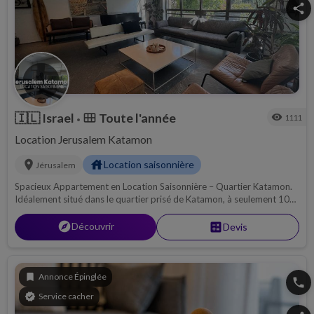
share
🇮🇱
Israel
Toute l'année
calendar_view_month
visibility
1111
•
Location Jerusalem Katamon
location_on
house
Location saisonnière
Jérusalem
Spacieux Appartement en Location Saisonnière – Quartier Katamon.
Idéalement situé dans le quartier prisé de Katamon, à seulement 10
minutes de Emek Refaim et 30 minutes du centre-ville, ce magnifique
appartement de 300 m² vous offre tout le confort nécessaire pour un
explore
Découvrir
calculate
Devis
séjour familial ou entre amis.
bookmark
Annonce Épinglée
phone
verified
Service cacher