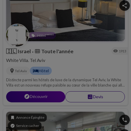
share
Hôtel *****
local_offer
🇮🇱
Israel
Toute l'année
calendar_view_month
visibility
1913
•
White Villa. Tel Aviv
location_on
hotel
Hôtel
Tel Aviv
Distincte parmi les hôtels de luxe de la dynamique Tel Aviv, la White
Villa est un nouveau refuge paisible au cœur de la ville blanche qui allie
la sophistication urbaine luxueuse au charme de l'ancien monde. Situé
à Tel Aviv cet hôtel vous accueille toute l'année !
explore
Découvrir
calculate
Devis
bookmark
Annonce Épinglée
phone
verified
Service cacher