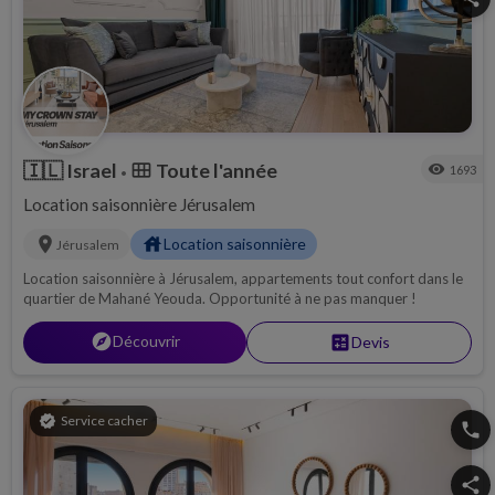
🇮🇱
Israel
Toute l'année
calendar_view_month
visibility
1693
•
Location saisonnière Jérusalem
location_on
house
Location saisonnière
Jérusalem
Location saisonnière à Jérusalem, appartements tout confort dans le
quartier de Mahané Yeouda. Opportunité à ne pas manquer !
explore
Découvrir
calculate
Devis
verified
Service cacher
phone
share