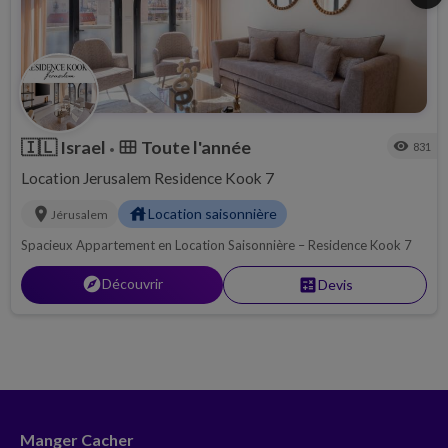
🇮🇱
Israel
Toute l'année
calendar_view_month
visibility
831
•
Location Jerusalem Residence Kook 7
location_on
house
Location saisonnière
Jérusalem
Spacieux Appartement en Location Saisonnière – Residence Kook 7
explore
Découvrir
calculate
Devis
Manger Cacher