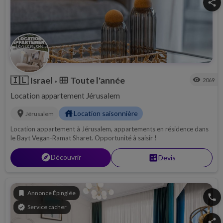
share
🇮🇱
Israel
Toute l'année
calendar_view_month
visibility
2069
•
Location appartement Jérusalem
location_on
house
Location saisonnière
Jérusalem
Location appartement à Jérusalem, appartements en résidence dans
le Bayt Vegan-Ramat Sharet. Opportunité à saisir !
explore
Découvrir
calculate
Devis
bookmark
Annonce Épinglée
phone
verified
Service cacher
share