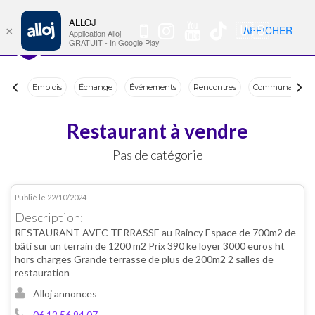
ALLOJ
MENU
🇺🇸
AFFICHER
×
Nav
Application Alloj
GRATUIT - In Google Play
Emplois
Échange
Événements
Rencontres
Communauté
Restaurant à vendre
Pas de catégorie
Publié le 22/10/2024
PA-0012
Description:
RESTAURANT AVEC TERRASSE au Raincy Espace de 700m2 de
bâti sur un terrain de 1200 m2 Prix 390 ke loyer 3000 euros ht
hors charges Grande terrasse de plus de 200m2 2 salles de
restauration
Alloj annonces
06 12 56 94 07