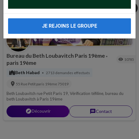
share
JE REJOINS LE GROUPE
Habad
Loubavitch
local_offer
local_offer
Bureau du Beth Loubavitch Paris 19ème
•
visibility
10785
paris 19ème
synagogue
Beth Habad
2713 demandes effectués
•
location_on
55 Rue Petit
paris 19ème
75019
Beth Loubavitch rue Petit Paris 19, Vérification téfiline, bureau du
beth Loubavitch à Paris 19ème
explorer
Découvrir
message
Contact