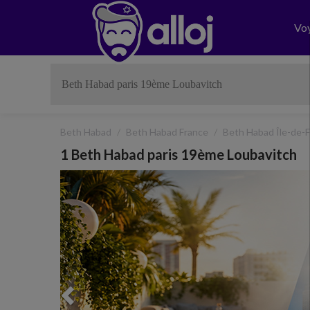
Vo
Beth Habad
Beth Habad France
Beth Habad Île-de-
1 Beth Habad paris 19ème Loubavitch
Previous