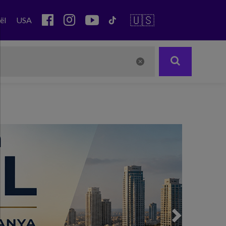
🇺🇸
ël
USA
Next