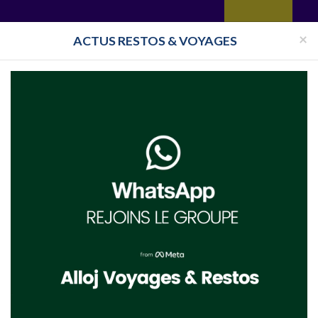
yages
Restaurant
Réceptions
Vie juive
Immobilier
Isra
×
ACTUS RESTOS & VOYAGES
France
Beth Habad Paris
Beth Habad paris 19ème
Loubavitch