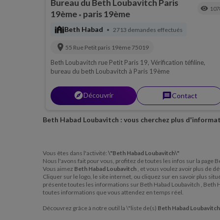
Bureau du Beth Loubavitch Paris
visibility
107
19ème
paris 19ème
•
synagogue
Beth Habad
2713 demandes effectués
•
location_on
55 Rue Petit
paris 19ème
75019
Beth Loubavitch rue Petit Paris 19, Vérification téfiline,
bureau du beth Loubavitch à Paris 19ème
explorer
Découvrir
message
Contact
Beth Habad Loubavitch : vous cherchez plus d'informat
Vous êtes dans l'activité:
\"Beth Habad Loubavitch\"
Nous l'avons fait pour vous, profitez de toutes les infos sur la page
Vous aimez
Beth Habad Loubavitch
, et vous voulez avoir plus de d
Cliquer sur le logo, le site internet, ou cliquez sur en savoir plus 
présente toutes les informations sur Beth Habad Loubavitch , Beth 
toutes informations que vous attendez en temps réel.
Découvrez grâce à notre outil la \"liste de(s)
Beth Habad Loubavitc