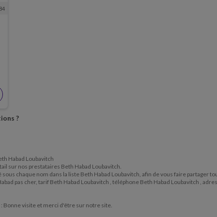
84
ions ?
 Beth Habad Loubavitch
étail sur nos prestataires Beth Habad Loubavitch.
situé sous chaque nom dans la liste Beth Habad Loubavitch, afin de vous faire partager 
Habad pas cher, tarif Beth Habad Loubavitch , téléphone Beth Habad Loubavitch , adr
h
: Bonne visite et merci d'être sur notre site.