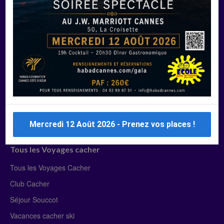
Manger Cacher
Liste des restaurants cacher
Restaurants cacher à Paris
Restaurants cacher à Deauville
Restaurants cacher à Lyon
Restaurants cacher à Marseille
Restaurants cacher Dubaï
Mercredi 12 Août 2026 - Prenez vos places !
Tous les Voyages cacher
Tous les Voyages Cacher
Club Cacher
Séjour Souccot
Vacances cacher ski