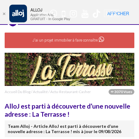
ALLOJ
MENU
🇺🇸
AFFICHER
×
Chat
Nav
Application Alloj
WhatsApp
GRATUIT - In Google Play
J'ai un projet immobilier à faire connaître
Accueil Du Blog
/
Actualité
/
Actu-Restaurant-Casher
3070 Vues
AlloJ est parti à découverte d’une nouvelle
adresse : La Terrasse !
Team Alloj - Article AlloJ est parti à découverte d’une
nouvelle adresse : La Terrasse ! mis à jour le 09/08/2026