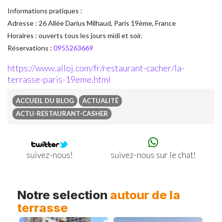
Informations pratiques :
Adresse : 26 Allée Darius Milhaud, Paris 19ème, France
Horaires : ouverts tous les jours midi et soir.
Réservations :
0955263669
https://www.alloj.com/fr/restaurant-cacher/la-
terrasse-paris-19eme.html
ACCUEIL DU BLOG
ACTUALITÉ
ACTU-RESTAURANT-CASHER
suivez-nous sur le chat!
suivez-nous!
Previous
Ne
Notre selection
autour de la
terrasse