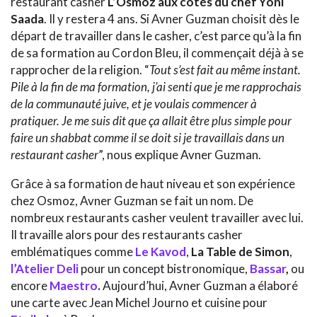
restaurant casher
L’Osmoz aux côtés du chef Yoni
Saada
. Il y restera 4 ans. Si Avner Guzman choisit dès le
départ de travailler dans le casher, c’est parce qu’à la fin
de sa formation au Cordon Bleu, il commençait déjà à se
rapprocher de la religion. “
Tout s’est fait au même instant.
Pile à la fin de ma formation, j’ai senti que je me rapprochais
de la communauté juive, et je voulais commencer à
pratiquer. Je me suis dit que ça allait être plus simple pour
faire un shabbat comme il se doit si je travaillais dans un
restaurant casher
”, nous explique Avner Guzman.
Grâce à sa formation de haut niveau et son expérience
chez Osmoz, Avner Guzman se fait un nom. De
nombreux restaurants casher veulent travailler avec lui.
Il travaille alors pour des restaurants casher
emblématiques comme
Le Kavod
,
La Table de Simon
,
l’Atelier Deli
pour un concept bistronomique,
Bassar
,
ou
encore
Maestro
.
Aujourd’hui, Avner Guzman a élaboré
une carte avec Jean Michel Journo et cuisine pour