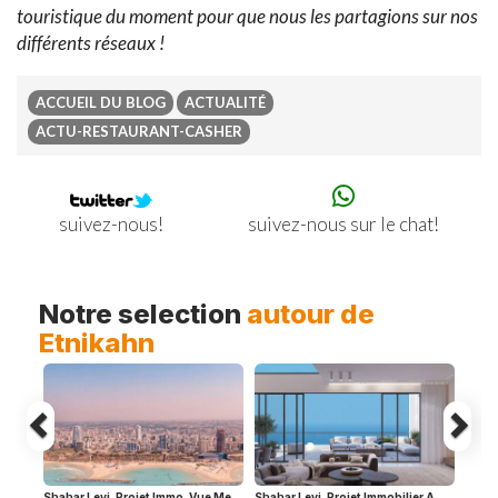
touristique du moment pour que nous les partagions sur nos
différents réseaux !
ACCUEIL DU BLOG
ACTUALITÉ
ACTU-RESTAURANT-CASHER
suivez-nous sur le chat!
suivez-nous!
Previous
Ne
Notre selection
autour de
Etnikahn
Shahar Levi. Projet Immo. Vue Me
Shahar Levi. Projet Immobilier A