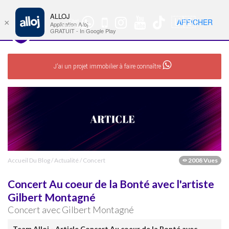
ALLOJ
MENU
🇺🇸
AFFICHER
×
Chat
Nav
Application Alloj
WhatsApp
GRATUIT - In Google Play
J'ai un projet immobilier à faire connaître
Accueil Du Blog
/
Actualité
/
Concert
2008 Vues
Concert Au coeur de la Bonté avec l'artiste
Gilbert Montagné
Concert avec Gilbert Montagné
Team Alloj - Article Concert Au coeur de la Bonté avec