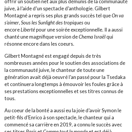
offrir un soutien net aux plus démunis de la communauté
juive, à l’aide d’un spectacle d’anthologie. Gilbert
Montagné a repris ses plus grands succès tel que
On va
s’aimer
,
Sous les Sunlight des tropiques
ou
encore
Liberté
pour une soirée exceptionnelle. Il a aussi
chanté une magnifique version de
Chema Israël
qui
résonne encore dans les coeurs.
Gilbert Montagné est engagé depuis de très
nombreuses années pour le soutien des associations de
la communauté juive, le chanteur de toute une
génération avait déjà oeuvré l’an passé pour la Tsedaka
et continuera longtemps à émouvoir les foules grâce à
ses prestations exceptionnelles et ses titres connus de
tous.
Au coeur de la bonté a aussi eu la joie d’avoir Symon le
petit-fils d’Enrico à son spectacle, le chanteur qui a
commencé sa carrière en 2019, a connu le succès avec
ses titres
Paris
et
Comme tout le monde
et est déjà