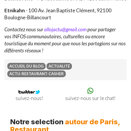
Etnikahn
- 100 Av. Jean Baptiste Clément, 92100
Boulogne-Billancourt
Contactez nous sur
allojactu@gmail.com
pour partager
vos INFOS communautaires, culturelles ou encore
touristique du moment pour que nous les partagions sur nos
différents réseaux !
ACCUEIL DU BLOG
ACTUALITÉ
ACTU-RESTAURANT-CASHER
suivez-nous sur le chat!
suivez-nous!
Previous
Ne
Notre selection
autour de Paris,
Restaurant