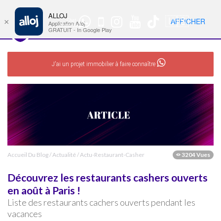
ALLOJ
MENU
🇺🇸
AFFICHER
×
Chat
Nav
Application Alloj
WhatsApp
GRATUIT - In Google Play
J'ai un projet immobilier à faire connaître
Accueil Du Blog
/
Actualité
/
Actu-Restaurant-Casher
3204 Vues
Découvrez les restaurants cashers ouverts
en août à Paris !
Liste des restaurants cachers ouverts pendant les
vacances