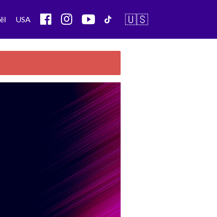
🇺🇸
ël
USA