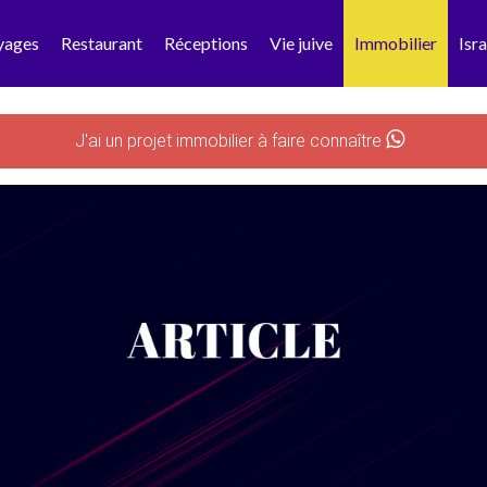
yages
Restaurant
Réceptions
Vie juive
Immobilier
Isra
J'ai un projet immobilier à faire connaître