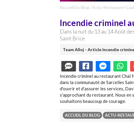
Accueil Du Blog
/
Actu-Restaurant-Cas
Incendie criminel a
Dans la nuit du 13 au 14 Août de
Saint Brice
Team Alloj - Article Incendie crimin
Incendie criminel au restaurant Chaï N
dans la communauté de Sarcelles Saint
d'ouvrir et d'assurer les services, Da
s'approchant du restaurant. Nous en s
souhaitons beaucoup de courage.
ACCUEIL DU BLOG
ACTU-RESTAU