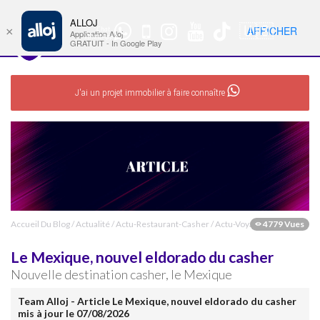
ALLOJ
MENU
🇺🇸
AFFICHER
×
Chat
Nav
Application Alloj
WhatsApp
GRATUIT - In Google Play
J'ai un projet immobilier à faire connaître
Accueil Du Blog
/
Actualité
/
Actu-Restaurant-Casher
/
Actu-Voyages-Cashers
4779 Vues
Le Mexique, nouvel eldorado du casher
Nouvelle destination casher, le Mexique
Team Alloj - Article Le Mexique, nouvel eldorado du casher
mis à jour le 07/08/2026