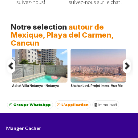
suivez-nous sur le chat!
suivez-nous!
Previous
Ne
Notre selection
autour de
Mexique, Playa del Carmen,
Cancun
Achat Villa Netanya - Netanya
Shahar Levi. Projet Immo. Vue Me
Groupe WhatsApp
L'application
Immo Israël
Achat Appartement Israel
Crédit Israël
Avocat Israël
Manger Cacher