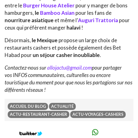
entre le
Burger House Atelier
pour y manger de bons
hamburgers,
le
Bamboo Asian
pour les fans de
nourriture asiatique
et même l’
Auguri Trattoria
pour
ceux qui préfèrent manger
halavi
!
Désormais,
le Mexique
propose un large choix de
restaurants cashers et possède également des Bet
Habad pour
un séjour casher inoubliable
.
Contactez-nous sur
allojactu@gmail.com
pour partager
vos INFOS communautaires, culturelles ou encore
touristique du moment pour que nous les partagions sur nos
différents réseaux !
ACCUEIL DU BLOG
ACTUALITÉ
ACTU-RESTAURANT-CASHER
ACTU-VOYAGES-CASHERS