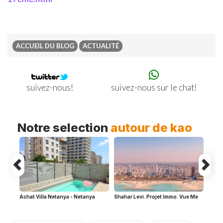
ACCUEIL DU BLOG
ACTUALITÉ
Previous
Ne
suivez-nous sur le chat!
suivez-nous!
Notre selection
autour de kao
Achat Villa Netanya - Netanya
Shahar Levi. Projet Immo. Vue Me