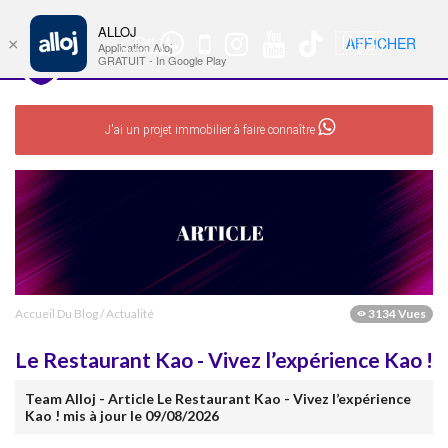
ALLOJ
MENU
🇺🇸
AFFICHER
×
Chat
Nav
Application Alloj
WhatsApp
GRATUIT - In Google Play
J'ai un projet immobilier à faire connaître
Accueil Du Blog
/
Actualité
3134 Vues
Le Restaurant Kao - Vivez l’expérience Kao !
Team Alloj - Article Le Restaurant Kao - Vivez l’expérience
Kao ! mis à jour le 09/08/2026