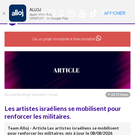
ALLOJ
MENU
🇺🇸
AFFICHER
×
Chat
Nav
Application Alloj
WhatsApp
GRATUIT - In Google Play
J'ai un projet immobilier à faire connaître
Accueil Du Blog
/
Actualité
/
Israel
3272 Vues
Les artistes israéliens se mobilisent pour
renforcer les militaires.
Team Alloj - Article Les artistes israéliens se mobilisent
pour renforcer les militaires. mis à jour le 08/08/2026