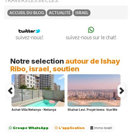
TRAVERS LES SIÈCLES.
ACCUEIL DU BLOG
ACTUALITÉ
ISRAEL
suivez-nous sur le chat!
suivez-nous!
Previous
Ne
Notre selection
autour de Ishay
Ribo, israel, soutien
Achat Villa Netanya - Netanya
Shahar Levi. Projet Immo. Vue Me
Groupe WhatsApp
L'application
Immo Israël