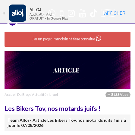
ALLOJ
MENU
🇺🇸
AFFICHER
×
Chat
Nav
Application Alloj
WhatsApp
GRATUIT - In Google Play
J'ai un projet immobilier à faire connaître
Accueil Du Blog
/
Actualité
/
Israel
5133 Vues
Les Bikers Tov, nos motards juifs !
Team Alloj - Article Les Bikers Tov, nos motards juifs ! mis à
jour le 07/08/2026